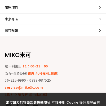
服務項目
小米專區
米可報報
MIKO米可
週一到週日
11：00~21：00
首頁
米可報報
臉書
(如有休假將公告於
/
/
)
06-215-9990、0989-987525
service@miko3c.com
LINE ID 請搜尋 @miko168
米可致力於守護您的數據隱私
本站使用 Cookie 提升瀏覽品質