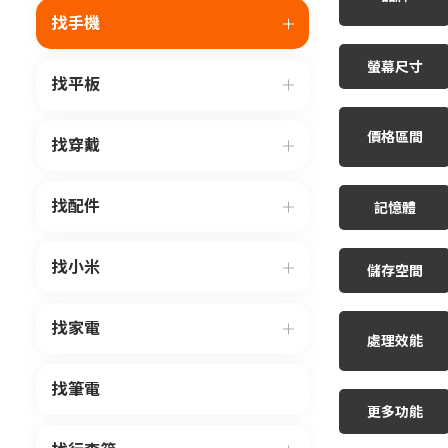
找手機
螢幕尺寸
找平板
價格區間
找穿戴
找配件
記憶體
找小米
儲存空間
找家電
處理效能
找筆電
更多功能