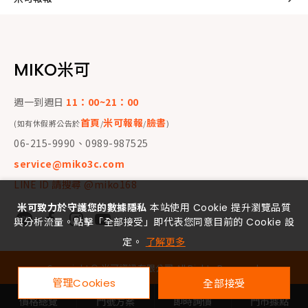
MIKO米可
週一到週日
11：00~21：00
首頁
米可報報
臉書
(如有休假將公告於
/
/
)
06-215-9990、0989-987525
service@miko3c.com
LINE ID 請搜尋 @miko168
米可致力於守護您的數據隱私
本站使用 Cookie 提升瀏覽品質
與分析流量。點擊「全部接受」即代表您同意目前的 Cookie 設
定。
了解更多
Copyright ©
米可資訊有限公司
All Rights Reserved.
管理Cookies
全部接受
價格總覽
門號方案
即時詢價
門市據點