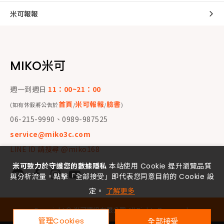
米可報報
MIKO米可
週一到週日
11：00~21：00
首頁
米可報報
臉書
(如有休假將公告於
/
/
)
06-215-9990、0989-987525
service@miko3c.com
LINE ID 請搜尋 @miko168
米可致力於守護您的數據隱私
本站使用 Cookie 提升瀏覽品質
與分析流量。點擊「全部接受」即代表您同意目前的 Cookie 設
定。
了解更多
Copyright ©
米可資訊有限公司
All Rights Reserved.
管理Cookies
全部接受