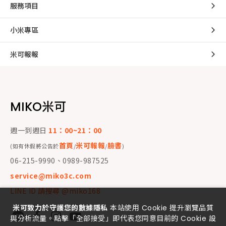
服務項目
小米專區
米可報報
MIKO米可
週一到週日
11：00~21：00
首頁
米可報報
臉書
(如有休假將公告於
/
/
)
06-215-9990、0989-987525
service@miko3c.com
LINE ID 請搜尋 @miko168
米可致力於守護您的數據隱私
本站使用 Cookie 提升瀏覽品質
與分析流量。點擊「全部接受」即代表您同意目前的 Cookie 設