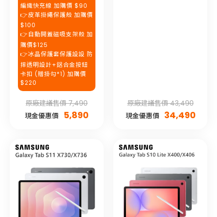
編織快充線 加購價 $90
👉皮革掛繩保護殼 加購價
$100
👉自動開蓋磁吸支架殼 加
購價$125
👉冰晶保護套保護設設 防
摔透明設計+鋁合金按鈕
卡扣 (贈掛勾*1) 加購價
$220
原廠建議售價 7,490
原廠建議售價 43,490
5,890
34,490
現金優惠價
現金優惠價