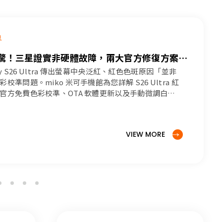
息
紅螢幕免驚！三星證實非硬體故障，兩大官方修復方案與
y S26 Ultra 傳出螢幕中央泛紅、紅色色斑原因「並非
準問題。miko 米可手機館為您詳解 S26 Ultra 紅
官方免費色彩校準、OTA 軟體更新以及手動微調白平
如何免費快速修復螢幕！
VIEW MORE