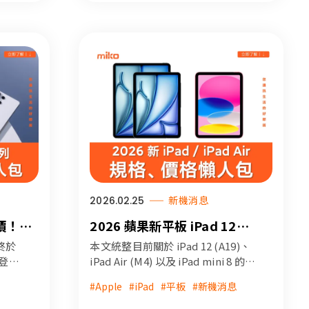
2026.02.25
新機消息
報價！值
2026 蘋果新平板 iPad 12
、價
(A19)、iPad Air (M4)、iPad
 終於
本文統整目前關於 iPad 12 (A19)、
哪裡？
mini 8 上市時間、規格比較、價
式登
iPad Air (M4) 以及 iPad mini 8 的最
y
新規格與價格，包含大家最關心的
格總整理 (2026/07 更新)
#Apple
#iPad
#平板
#新機消息
26
晶片升級、螢幕技術變革以及預測
ds
的上市時間。