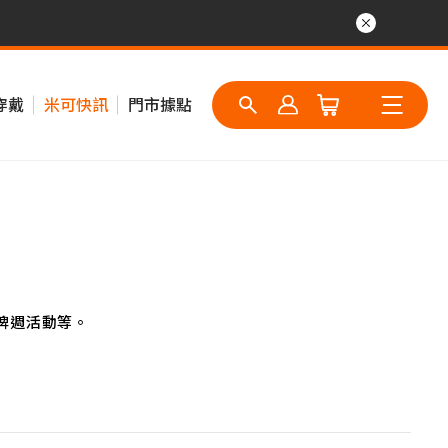
穿戴
米可快訊
門市據點
牌週活動等。