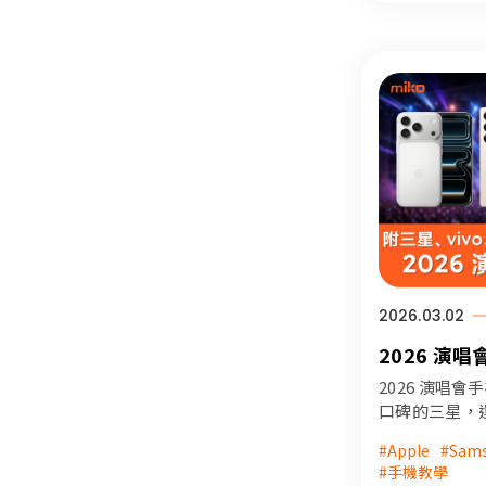
感美照。本文同
Ultra 規
格，讓你了解
購買最佳時刻
2026.03.02
2026 演
三星 S25 Ul
2026 演唱
Pro、iPh
口碑的三星，
vivo？本文將
2026 全
#Apple
#Sam
Ultra、S24 U
#手機教學
X200 Pro