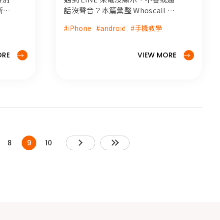
「通話沒聲音」的問題
新品
話沒聲音？本篇彙整 Whoscall 衝
記者
突、系統權限設定及 Android /
#iPhone
#android
#手機教學
天發
iPhone 專屬修復等 15 大對策，帶
5
你一次搞定 LINE 無法通話的各種
新產
災情！
ORE
VIEW MORE
就看
8
9
10