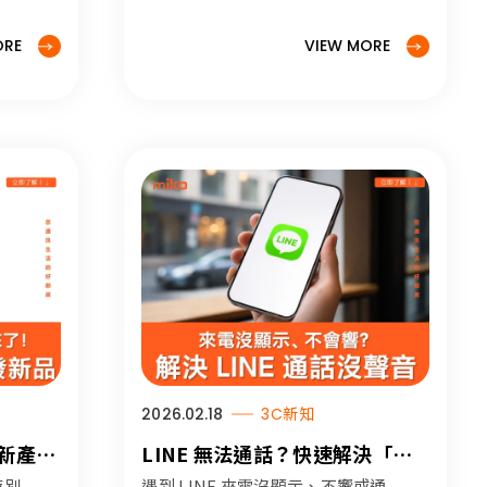
小編為
訊，
ORE
VIEW MORE
列的升
2026.02.18
3C新知
款新產
LINE 無法通話？快速解決「來
身！
電沒顯示」、「電話不會響」、
特別
遇到 LINE 來電沒顯示、不響或通