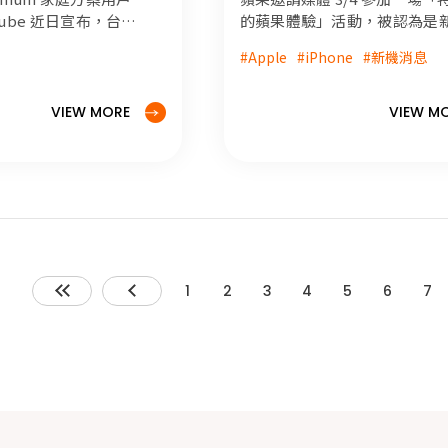
Tube 近日宣布，台灣
的蘋果體驗」活動，被認為是
 Premium 家庭方案訂
正式亮相的時間點。而彭博社
#Apple
#iPhone
#新機消息
roid 與 iOS 平台
更爆料蘋果將從 3/2 開始連三
高達 20%，此舉也
表 iPhone 17e、A18 iPad、M
議。若你是 iOS 用
MacBook Pro 等等五種以上
VIEW MORE
VIEW M
閱家庭方案，以下提
品，詳細活動時間與產品亮點
巧，每個月至少可省
本文解析。
，趕快來了解如何操作！
1
2
3
4
5
6
7