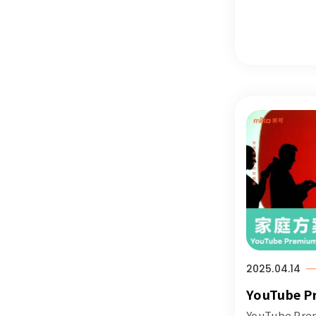
包含 iPhon
如何設定演唱
還詳細記載 2
單，讓你一文
資訊！
2025.04.14
YouTube
預警漲價！
YouTube P