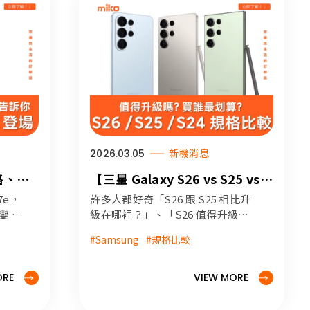
2026.03.05
新機消息
價格、規
【三星 Galaxy S26 vs S25 vs
(文內
S24 系列比較懶人包】差在哪
7e，
許多人都好奇「S26 跟 S25 相比升
裡？值得升級嗎？買誰最划算？
不變。
級在哪裡？」、「S26 值得升級
網路
嗎？」、「現在買 S25 會不會不划
#Samsung
#規格比較
 磁吸
算？」，本文整理從 S24、S25 到
顏色
S26 系列的價格、規格與功能差
異，帶你快速了解三代 Galaxy S 系
ORE
VIEW MORE
列旗艦手機的差別。幫你快速釐清
需不需要升級手機！