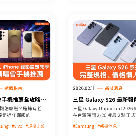
時整理所有小米 17
格、台灣上市時間與價
目前市場行情，掌握
選購指南
2026.02.11
新機消息
唱會手機推薦全攻略｜
三星 Galaxy S26 最新
tra、vivo X300
得買的 10 大亮點｜規格
會手機怎麼選？是擁有老
三星 Galaxy Unpacked 2026
one 拍攝設定教學 (附
格、顏色完整比較升級在
還是近年崛起的
在台灣時間 2/26 凌晨 2 點正
詳細介紹 S25
場，一共發表旗艦機系列 Galax
台演唱會資訊)
sung
#vivo
#規格比較
#Samsung
#新機消息
ltra 及 X300 Pro、
S26、Galaxy S26+、Galaxy S
 的規格差異，還加碼介紹
Ultra 以及藍牙耳機 Galaxy Bu