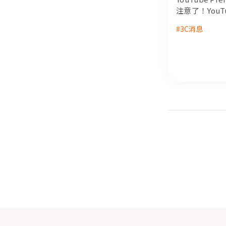
閱一次看懂
注意了！You
的 YouTube
#3C消息
閱費用調漲，And
皆受影響，漲幅
引發不少用戶熱
戶，且仍需訂
供省錢訂閱技
下 151 元