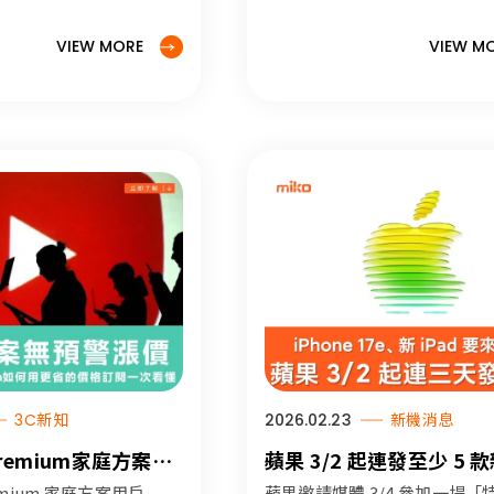
e 在內三個品牌手機該
4、Buds 4 Pro，以下是米可
會的拍攝模式，文內
大家整理的規格及價格重點資
VIEW MORE
VIEW M
026 全台灣演唱會清
讓你快速了解 Galaxy S26 系
就能完全掌握演唱會
級重點。
3C新知
2026.02.23
新機消息
 Premium家庭方案無
蘋果 3/2 起連發至少 5 
如何用更省的價格訂
品，iPhone 17e 即將現
remium 家庭方案用戶
蘋果邀請媒體 3/4 參加一場「