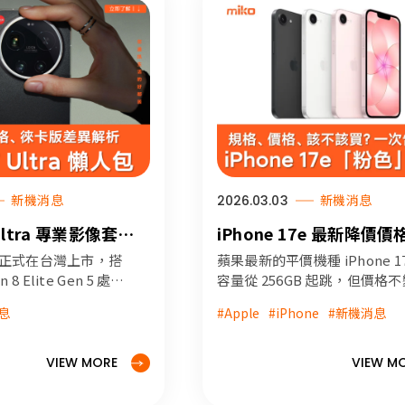
新機消息
2026.03.03
新機消息
Ultra 專業影像套
iPhone 17e 最新降價
測！徠卡相機讓隨手
格亮點與上市時間總整理 
tra 正式在台灣上市，搭
蘋果最新的平價機種 iPhone 1
影畫面 詳細規格
附 8 月最新報價)
 8 Elite Gen 5 處理
容量從 256GB 起跳，但價格
格的相機，同步還有
採用最新 A19 晶片及蘋果自研
與開賣時間總整理
息
#Apple
#iPhone
#新機消息
ca Leitzphone
晶片 C1X，並且加入 MagSafe
 Xiaomi」具備獨家
充電功能，尤其是這次還新增
」滿足高端攝影玩家
「嫩粉色」相當亮眼吸睛！
VIEW MORE
VIEW M
o 米可手機館實測拍照
雜操作就能拍出電影