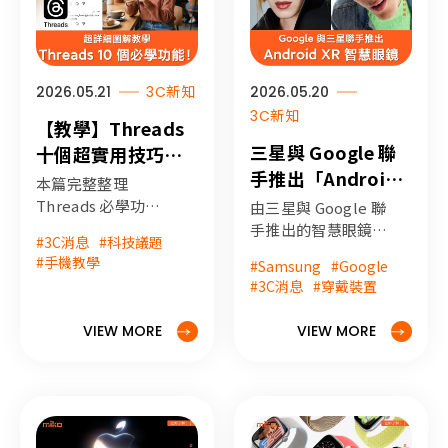
CP 值租屋好生活！
2026.05.21
3C新知
2026.05.20
3C新知
【教學】Threads
三星與 Google 聯
十個超實用技巧一
手推出「Android
次學會！劇透、投
本篇完整整理
XR 智慧眼鏡」七大
票、下載影片全攻
Threads 必學功能
由三星與 Google 聯
與設定教學，用詳細
功能、發表時間、
略 (附圖文步驟)
手推出的智慧眼鏡正
#3C消息
#科技議題
的圖文講解步驟，讓
式亮相了！採用
支援裝置懶人包！
#手機教學
#Samsung
#Google
你學會包括下載影
Android XR 系統、
#3C消息
#穿戴裝置
片、隱藏投票功能、
外型設計與眼鏡潮牌
關鍵字、貼文置頂、
合作打造，結合
VIEW MORE
VIEW MORE
串列發佈與IG同步設
Gemini 提供多種免
定...等等功能，而且
手持的使用體驗，還
iPhone、Android
有哪重點規格與功
均適用！
能？什麼時候正式推
出？讓 miko 米可手