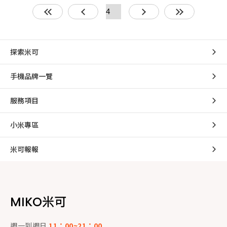
將舊機變現，或是全
額折抵換新機。
探索米可
手機品牌一覽
服務項目
小米專區
米可報報
MIKO米可
週一到週日
11：00~21：00