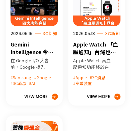
Series 12 的最新消
息！
2026.05.15
3C新知
2026.05.13
3C新知
Gemini
Apple Watch 「血
Intelligence 今夏
壓通知」台灣也能
登場！搶先了解四
用了！只有這些機
在 Google I/O 大會
Apple Watch 高血
大亮點功能
款有支援
前，Google 搶先發
壓通知功能終於在台
表 Gemini
灣開放使用了！需要
#Samsung
#Google
#Apple
#3C消息
Intelligence，將
搭配 iOS 26 系統的
#3C消息
#AI
#穿戴裝置
Android 從作業系統
iPhone 使用，能夠
提升為「智慧系
偵測並通知血壓異
VIEW MORE
VIEW MORE
統」，讓 Gemini 從
常。該怎麼設定使
單純的對話機器人變
用？有哪些 Apple
成「行動代理人」。
Watch r機型可以
不僅可以跨 App 自
用？讓 miko 米可手
動執行任務，還推出
機館告訴您