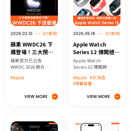
機館為你整理最完整
的懶人包
2026.02.10
3C新知
2026.05.18
3C新知
蘋果 WWDC26 下
Apple Watch
週登場！三大預熱
Series 12 傳聞總整
活動、新標語暗示
理：規格、上市時
蘋果官方已公告
Apple Watch
iOS 27 升級重點！
間與健康功能亮點
WWDC 2026 將在台
Series 12 傳聞將在
灣時間 6/9 - 6/13 舉
蘋果 2026 秋季發表
全解析
#Apple
#Apple
#3C消息
辦，miko 米可手機
會登場，本文詳細整
#穿戴裝置
館統整所有傳聞消
理開賣預測時間、3
息，帶您了解什麼是
奈米 S12 晶片、
VIEW MORE
VIEW MORE
WWDC、這次 iOS
Touch ID 可能性，
27 會有哪些重點更
以及血壓、血糖監測
新？
等健康功能進度。讓
您一文掌握所有關於
Apple Watch