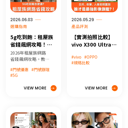
2026.06.03
2026.05.29
選購指南
產品評測
5g吃到飽：租屋族
【實測拍照比較】
省錢飆網攻略！告
vivo X300 Ultra
別網路焦慮，打造
與 OPPO Find X9
2026年租屋族網路
#vivo
#OPPO
行動自由生活
Ultra - 日景、夜
省錢飆網攻略，教你
#規格比較
如何擺脫固定網路綁
景、人像三大日常
#門號優惠
#門號辦理
架，用 5G 吃到飽打
場景誰更厲害？！
#5G
造行動自由生活。不
降速與量到降速方案
VIEW MORE
VIEW MORE
怎麼選？熱點分享該
注意什麼？miko米
可手機館不藏私傳授
通訊行攜碼隱藏優
惠，讓你月租最高省
下近 6 折，打造高