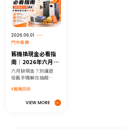
Rambler 語音優
化、自定義小工具及
Chrome 智慧助理等
核心功能，讓 miko
手機館為您介紹詳細
功能與首波支援機
2026.06.01
型。
門市專欄
舊機換現金必看指
南｜2026年六月最
新手機回收行情大
六月缺現金？別讓退
公開
役舊手機躺在抽屜裡
掉價！本文帶您了解
#舊機回收
2026年六月最新手
機回收真實行情與各
VIEW MORE
大品牌市佔率。來米
可手機館挑戰市場最
高收購價，價格透
明、拒絕話術，只要
簡單 3 步驟就能輕鬆