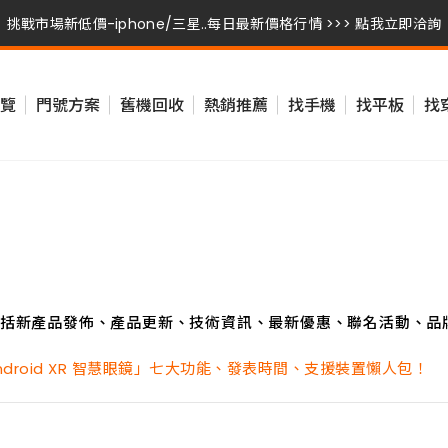
挑戰市場新低價-iphone/三星..每日最新價格行情 >>> 點我立即洽詢
挑戰市場新低價-iphone/三星..每日最新價格行情 >>> 點我立即洽詢
覽
門號方案
舊機回收
熱銷推薦
找手機
找平板
找
挑戰市場新低價-iphone/三星..每日最新價格行情 >>> 點我立即洽詢
括新產品發佈、產品更新、技術資訊、最新優惠、聯名活動、品
Android XR 智慧眼鏡」七大功能、發表時間、支援裝置懶人包！