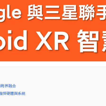
技的跨界融合
鏡強悍硬體與系統