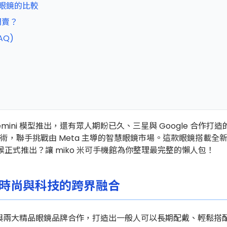
n 眼鏡的比較
開賣？
AQ)
Gemini 模型推出，還有眾人期盼已久、三星與 Google 合作打
，聯手挑戰由 Meta 主導的智慧眼鏡市場。這款眼鏡搭載全新的 
正式推出？讓 miko 米可手機館為你整理最完整的懶人包！
型：時尚與科技的跨界融合
，三星與兩大精品眼鏡品牌合作，打造出一般人可以長期配戴、輕鬆