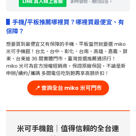
LINE 真人線上客服
即時發問、親切回答。
▋手機/平板推薦哪裡買？哪裡買最便宜、有
保障？
想要買到最便宜又有保障的
手機、平板當然就要選 miko
米可手機館！台北、台中、彰化、台南、高雄、嘉義、屏
東、台東
逾 36 間實體門市
，臺灣首選推薦通訊行！
miko 米可為官方授權經銷商，保證原廠保固，不論是新
申辦/續約/攜碼 多間電信吃到飽再享高額折扣！
📍 查詢全台 miko 米可門市
米可手機館｜值得信賴的全台連