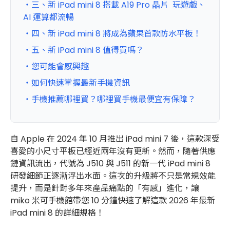
・三、新 iPad mini 8 搭載 A19 Pro 晶片 玩遊戲、
AI 運算都流暢
・四、新 iPad mini 8 將成為蘋果首款防水平板！
・五、新 iPad mini 8 值得買嗎？
・您可能會感興趣
・如何快速掌握最新手機資訊
・手機推薦哪裡買？哪裡買手機最便宜有保障？
自 Apple 在 2024 年 10 月推出 iPad mini 7 後，這款深受
喜愛的小尺寸平板已經近兩年沒有更新。然而，隨著供應
鏈資訊流出，代號為 J510 與 J511 的新一代 iPad mini 8
研發細節正逐漸浮出水面。這次的升級將不只是常規效能
提升，而是針對多年來產品痛點的「有感」進化，讓
miko 米可手機館帶您 10 分鐘快速了解這款 2026 年最新
iPad mini 8 的詳細規格！