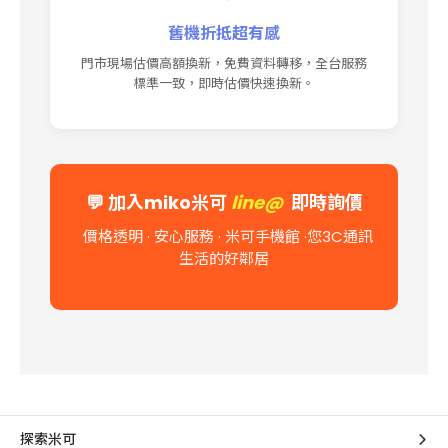
舊機折抵超有感
門市現場估價高額換新，免費資料轉移，全台服務
標準一致，即時估價快速換新。
💬
加入miko米可
line@
即時詢價
價格透明 · 安心服務 · 米可手機館
·您3C通訊
生活的好鄰居
探索米可