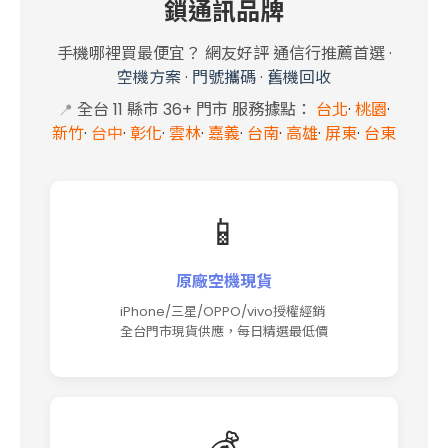
鎖通訊品牌
手機哪裡買最便宜？ 網友好評 通信行推薦首選
·
空機方案
·
門號攜碼
·
舊機回收
全台 11 縣市 36+ 門市 服務據點：
台北
·
桃園
·
📍
新竹
·
台中
·
彰化
·
雲林
·
嘉義
·
台南
·
高雄
·
屏東
·
台東
📱
原廠空機現貨
iPhone/三星/OPPO/vivo授權經銷
全台門市現貨供應，每日精選最低價