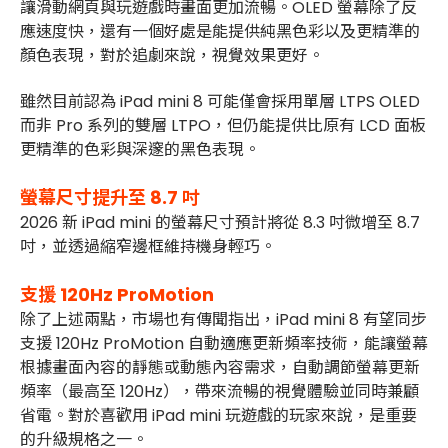
讓滑動網頁與玩遊戲時畫面更加流暢
。OLED 螢幕除了反
應速度快，還有一個好處是能提供純黑色彩以及更精準的
顏色表現，對於追劇來說，視覺效果更好。
雖然目前認為 iPad mini 8 可能僅會採用單層 LTPS OLED
而非 Pro 系列的雙層 LTPO，但仍能提供比原有 LCD 面板
更精準的色彩與深邃的黑色表現。
螢幕尺寸提升至 8.7 吋
2026 新 iPad mini 的螢幕尺寸預計將從 8.3 吋微增至 8.7
吋，並透過縮窄邊框維持機身輕巧
。
支援 120Hz ProMotion
除了上述兩點，市場也有傳聞指出，iPad mini 8 有望同步
支援 120Hz ProMotion 自動適應更新頻率技術，能讓螢幕
根據畫面內容的靜態或動態內容需求，自動調節螢幕更新
頻率（最高至 120Hz），帶來流暢的視覺體驗並同時兼顧
省電
。對於喜歡用 iPad mini 玩遊戲的玩家來說，是重要
的升級規格之一。