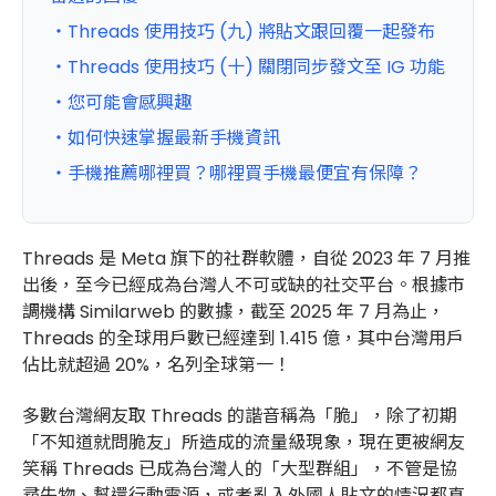
・Threads 使用技巧 (九) 將貼文跟回覆一起發布
・Threads 使用技巧 (十) 關閉同步發文至 IG 功能
・您可能會感興趣
・如何快速掌握最新手機資訊
・手機推薦哪裡買？哪裡買手機最便宜有保障？
Threads 是 Meta 旗下的社群軟體，自從 2023 年 7 月推
出後，至今已經成為台灣人不可或缺的社交平台。
根據市
調機構 Similarweb 的數據，截至 2025 年 7 月為止，
Threads 的全球用戶數已經達到 1.415 億，其中台灣用戶
佔比就超過 20%，名列全球第一！
多數台灣網友取 Threads 的諧音稱為「脆」，除了初期
「不知道就問脆友」所造成的流量級現象，現在更被網友
笑稱 Threads 已成為台灣人的「大型群組」，不管是協
尋失物、幫還行動電源，或者亂入外國人貼文的情況都真