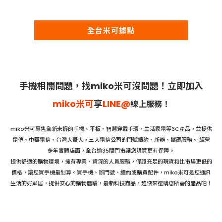
全台米可據點
手機相關問題，找miko米可沒問題！立即加入
miko米可
享
LINE@
線上服
務！
miko米可專售全新未拆的手機、平板、智慧穿戴手環、生活家電等3C產品，並提供
遠傳、中華電信、台灣大哥大，三大電信公司的門號續約、新辦、攜碼服務。 經營
多年實體店面，全台逾35間門市讓您購買更有保障。
提供舒適的購物環境，擁有專業、資深的人員服務，保證充足的現貨和比市場更低的
價格，讓您買手機最划算。買手機、辦門號、續約或購買配件，miko米可是您通訊
生活的好鄰居，提供安心的購物體驗，最新科技商品，趕快來選購您所需的產品吧！