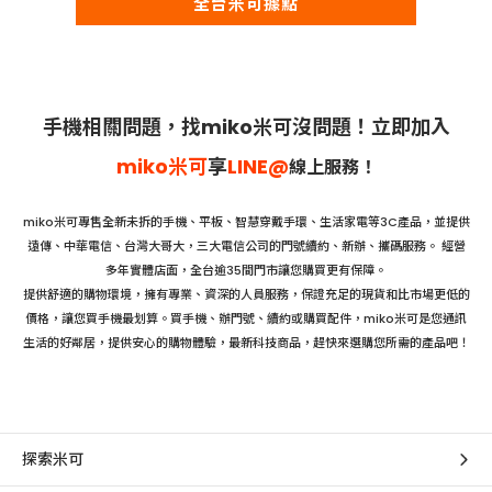
全台米可據點
手機相關問題，找miko米可沒問題！立即加入
miko米可
享
LINE@
線上服
務！
miko米可專售全新未拆的手機、平板、智慧穿戴手環、生活家電等3C產品，並提供
遠傳、中華電信、台灣大哥大，三大電信公司的門號續約、新辦、攜碼服務。 經營
多年實體店面，全台逾35間門市讓您購買更有保障。
提供舒適的購物環境，擁有專業、資深的人員服務，保證充足的現貨和比市場更低的
價格，讓您買手機最划算。買手機、辦門號、續約或購買配件，miko米可是您通訊
生活的好鄰居，提供安心的購物體驗，最新科技商品，趕快來選購您所需的產品吧！
探索米可