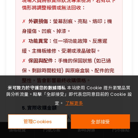
現場人員將依實際狀況專業檢測，若有以下
情形將調整報價或無法回收：
✗
外觀損傷：
螢幕刮痕、亮點、烙印；機
身撞傷、凹痕、掉漆。
✗
功能異常：
任一項功能故障、反應遲
緩、主機板維修、受潮或液晶破裂。
✗
保固與配件：
手機的保固狀態 (如已過
保、剩餘時間較短) 與原廠盒裝、配件的完
整性，皆會影響最終收購價格。
米可致力於守護您的數據隱私
本站使用 Cookie 提升瀏覽品質
與分析流量。點擊「全部接受」即代表您同意目前的 Cookie 設
定。
了解更多
5. 實際收購金額
最終收購金額以門市人員現場專業檢測後的
管理Cookies
全部接受
報價為準。
價格總覽
門號方案
即時詢價
門市據點