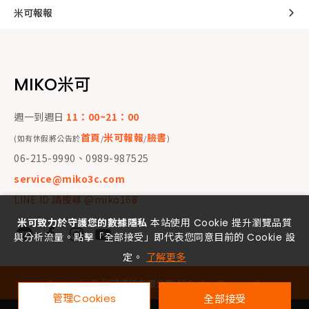
米可報報
MIKO米可
週一到週日
11：00~21：00
首頁
米可報報
臉書
(如有休假將公告於
/
/
)
06-215-9990、0989-987525
service@miko3c.com
LINE ID 請搜尋 @miko168
米可致力於守護您的數據隱私
本站使用 Cookie 提升瀏覽品質
與分析流量。點擊「全部接受」即代表您同意目前的 Cookie 設
定。
了解更多
Copyright ©
米可資訊有限公司
All Rights Reserved.
管理Cookies
全部接受