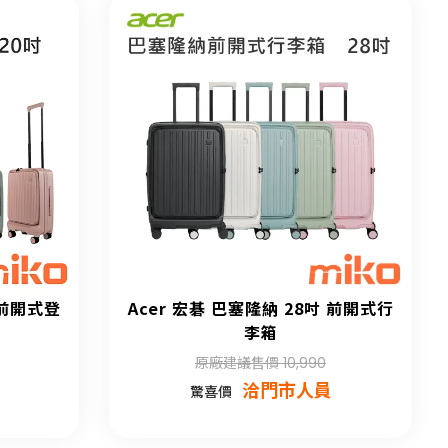
 前開式登
Acer 宏碁 巴塞隆納 28吋 前開式行
李箱
原廠建議售價 10,990
洽門市人員
驚喜價