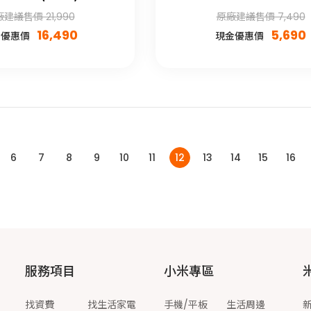
建議售價 21,990
原廠建議售價 7,490
16,490
5,690
金優惠價
現金優惠價
6
7
8
9
10
11
12
13
14
15
16
服務項目
小米專區
找資費
找生活家電
手機/平板
生活周邊