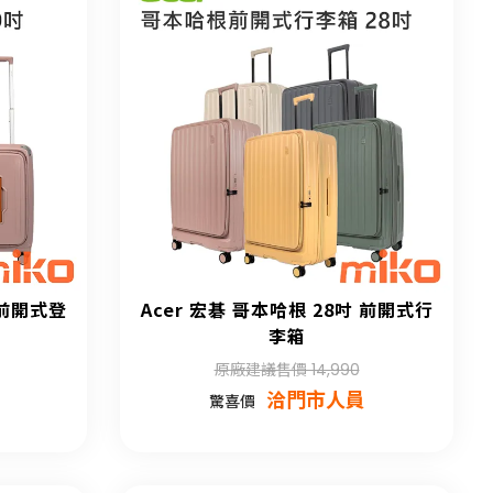
 前開式登
Acer 宏碁 哥本哈根 28吋 前開式行
李箱
原廠建議售價 14,990
洽門市人員
驚喜價