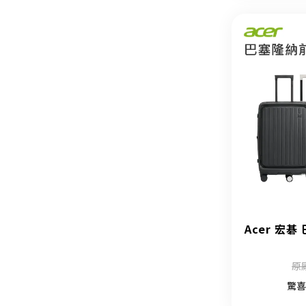
Acer 宏碁
原
驚喜