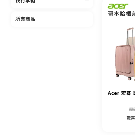
找行李箱
所有商品
Acer 宏碁
原廠
驚喜