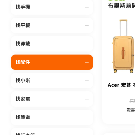
找手機
找平板
找穿戴
找配件
找小米
Acer 宏碁
找家電
原
驚喜
找筆電