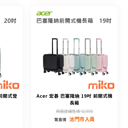
 前開式登
Acer 宏碁 巴塞隆納 19吋 前開式機
長箱
原廠建議售價 12,990
洽門市人員
驚喜價