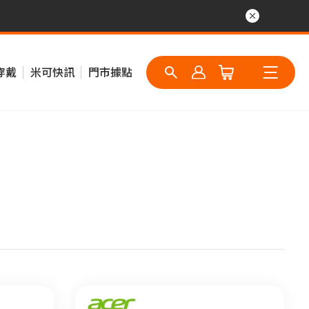
穿戴
米可快訊
門市據點