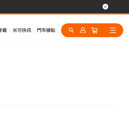
穿戴
米可快訊
門市據點