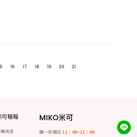
15
16
17
18
19
20
21
MIKO米可
米可報報
新機消息
週一到週日
11：00~21：00