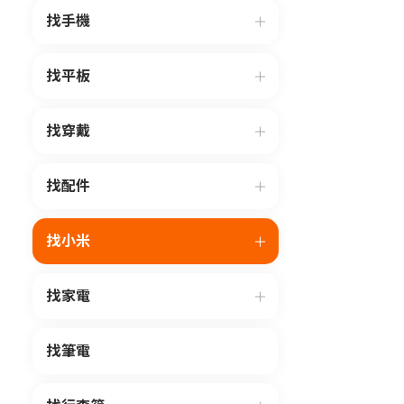
找手機
找平板
找穿戴
找配件
找小米
找家電
找筆電