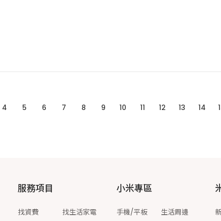
4
5
6
7
8
9
10
11
12
13
14
服務項目
小米專區
找資費
找生活家電
手機/平板
生活周邊