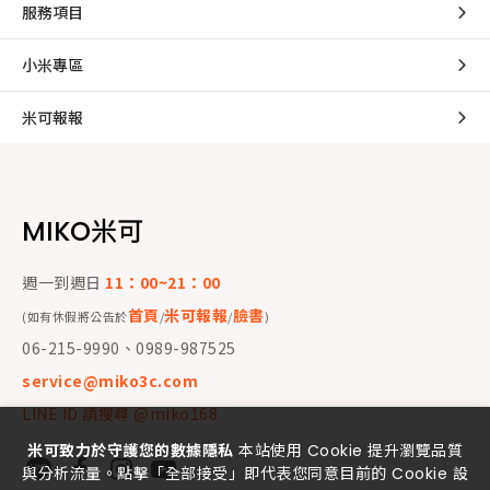
服務項目
小米專區
米可報報
MIKO米可
週一到週日
11：00~21：00
首頁
米可報報
臉書
(如有休假將公告於
/
/
)
06-215-9990、0989-987525
service@miko3c.com
LINE ID 請搜尋 @miko168
米可致力於守護您的數據隱私
本站使用 Cookie 提升瀏覽品質
與分析流量。點擊「全部接受」即代表您同意目前的 Cookie 設