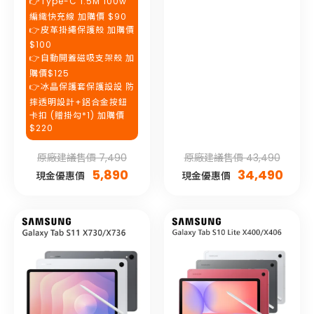
👉Type-C 1.5M 100w
編織快充線 加購價 $90
👉皮革掛繩保護殼 加購價
$100
👉自動開蓋磁吸支架殼 加
購價$125
👉冰晶保護套保護設設 防
摔透明設計+鋁合金按鈕
卡扣 (贈掛勾*1) 加購價
$220
原廠建議售價 7,490
原廠建議售價 43,490
5,890
34,490
現金優惠價
現金優惠價