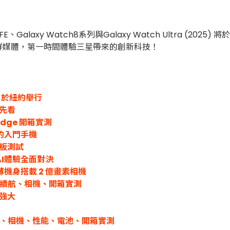
E、Galaxy Watch8系列與Galaxy Watch Ultra (
群媒體，第一時間體驗三星帶來的創新科技！
9 日於紐約舉行
搶先看
Edge 開箱實測
矩的入門手機
 平板測試
 智慧AI體驗全面對決
 超薄機身搭載 2 億畫素相機
性能、續航、相機、開箱實測
更強大
ra 外觀、相機、性能、電池、開箱實測