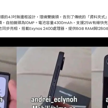
用了近乎滿版的4.1吋無邊框設計，環繞雙鏡頭，告別了傳統的「資
廣角鏡頭，自拍鏡頭為10MP。電池容量4300mAh，支援25W
 FE也同步亮相，搭載Exynos 2400處理器，提供8GB RAM與128