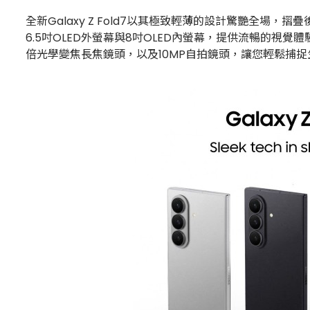
全新Galaxy Z Fold7以其極致輕薄的設計驚艷全場，摺
6.5吋OLED外螢幕與8吋OLED內螢幕，提供流暢的視覺體
倍光學變焦長焦鏡頭，以及10MP自拍鏡頭，讓您輕鬆捕