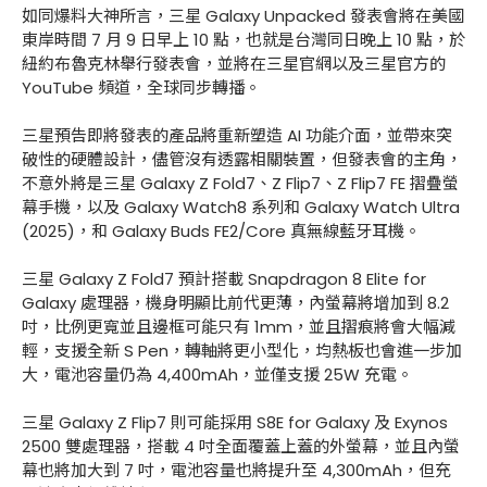
如同爆料大神所言，三星 Galaxy Unpacked 發表會將在美國
東岸時間 7 月 9 日早上 10 點，也就是台灣同日晚上 10 點，於
紐約布魯克林舉行發表會，並將在三星官網以及三星官方的
YouTube 頻道，全球同步轉播。
三星預告即將發表的產品將重新塑造 AI 功能介面，並帶來突
破性的硬體設計，儘管沒有透露相關裝置，但發表會的主角，
不意外將是三星 Galaxy Z Fold7、Z Flip7、Z Flip7 FE 摺疊螢
幕手機，以及 Galaxy Watch8 系列和 Galaxy Watch Ultra
(2025)，和 Galaxy Buds FE2/Core 真無線藍牙耳機。
三星 Galaxy Z Fold7 預計搭載 Snapdragon 8 Elite for
Galaxy 處理器，機身明顯比前代更薄，內螢幕將增加到 8.2
吋，比例更寬並且邊框可能只有 1mm，並且摺痕將會大幅減
輕，支援全新 S Pen，轉軸將更小型化，均熱板也會進一步加
大，電池容量仍為 4,400mAh，並僅支援 25W 充電。
三星 Galaxy Z Flip7 則可能採用 S8E for Galaxy 及 Exynos
2500 雙處理器，搭載 4 吋全面覆蓋上蓋的外螢幕，並且內螢
幕也將加大到 7 吋，電池容量也將提升至 4,300mAh，但充