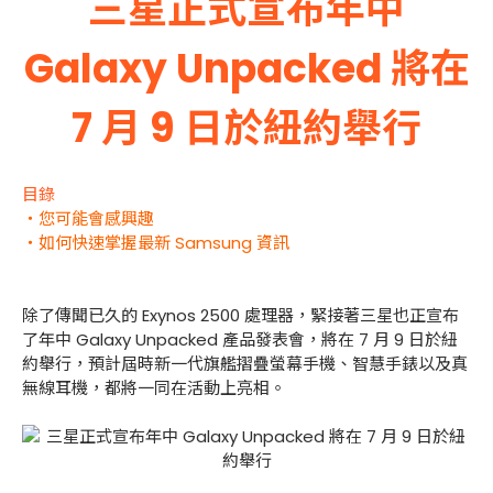
三星正式宣布年中
Galaxy Unpacked 將在
7 月 9 日於紐約舉行
目錄
・您可能會感興趣
・如何快速掌握最新 Samsung 資訊
除了傳聞已久的 Exynos 2500 處理器，緊接著三星也正宣布
了年中 Galaxy Unpacked 產品發表會，將在 7 月 9 日於紐
約舉行，預計屆時新一代旗艦摺疊螢幕手機、智慧手錶以及真
無線耳機，都將一同在活動上亮相。