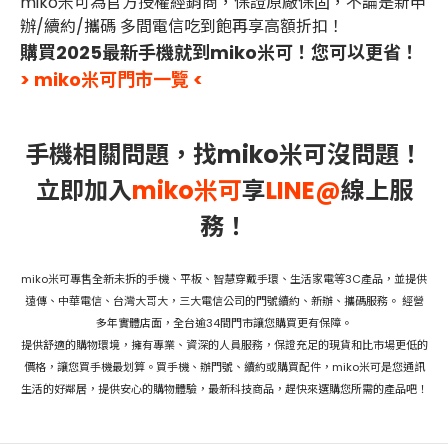
miko米可為官方授權經銷商，保證原廠保固，不論是新申
辦/續約/攜碼 多間電信吃到飽再享高額折扣！
購買2025最新手機就到miko米可！您可以更省！
> miko米可門市一覽 <
手機相關問題，找miko米可沒問題！
立即加入
miko米可
享
LINE@
線上服
務！
miko米可專售全新未拆的手機、平板、智慧穿戴手環、生活家電等3C產品，並提供
遠傳、中華電信、台灣大哥大，三大電信公司的門號續約、新辦、攜碼服務。 經營
多年實體店面，全台逾34間門市讓您購買更有保障。
提供舒適的購物環境，擁有專業、資深的人員服務，保證充足的現貨和比市場更低的
價格，讓您買手機最划算。買手機、辦門號、續約或購買配件，miko米可是您通訊
生活的好鄰居，提供安心的購物體驗，最新科技商品，趕快來選購您所需的產品吧！