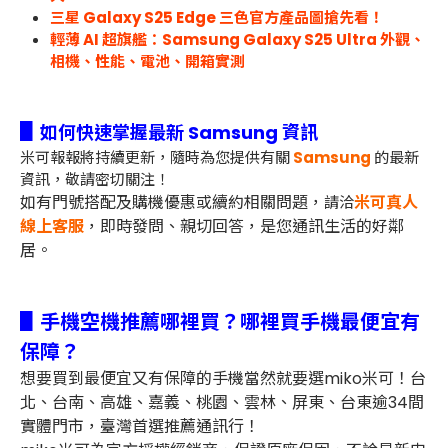
三星 Galaxy S25 Edge 三色官方產品圖搶先看！
輕薄 AI 超旗艦：Samsung Galaxy S25 Ultra 外觀、
相機、性能、電池、開箱實測
▋
如何快速掌握最新 Samsung 資訊
米可報報將持續更新，隨時為您提供有關
Samsung
的最新
資訊，敬請密切關注！
如有門號搭配及購機優惠或續約相關問題，
米可真人
請洽
線上客服
，即時發問、親切回答，是您通訊生活的好鄰
居。
▋手機空機推薦哪裡買？哪裡買手機最便宜有
保障？
想要買到最便宜又有保障的手機當然就要選miko米可！台
北、台南、高雄、嘉義、桃園、雲林、屏東、台東逾34間
實體門市，臺灣首選推薦通訊行！