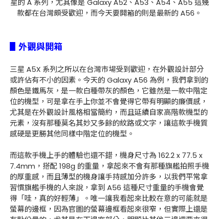
星的 A 系列，尤其像是 Galaxy A52、A53、A54、A55 這幾
款都在台灣頗受歡迎，而今天要開箱的則是最新的 A56。
▋外觀與開箱
三星 A5X 系列之所以在台灣市場受到歡迎，在外觀設計部分
或許佔有不小的因素。今天的 Galaxy A56 為例，我們拿到的
顏色是鐵馬灰，是一款白種帶灰的顏色，它雖然是一款中階定
位的機型，可是拿在手上你並不會覺得它帶有明顯的廉價感，
尤其是在外觀設計風格相當簡約，而且延續自家高階款機型的
元素，沒有那種莫名其妙又多餘的紋路或文字，讓這款手機質
感硬是更勝其他同樣中階定位的機型。
而這款手機上手的體驗也還不錯，機身尺寸為 162.2 x 77.5 x
7.4mm，搭配 198g 的重量，拿起來不會有那種旗艦拍照手機
的厚重感，而且薄型的機身讓手持感加分許多，以我們平常拿
習慣旗艦手機的人來說，拿到 A56 這種尺寸重量的手機會覺
得「哇，真的好輕薄」。唯一讓我看起來比較在意的可能就是
螢幕的邊框，因為官圖的螢幕邊框看起來很窄，但實際上還是