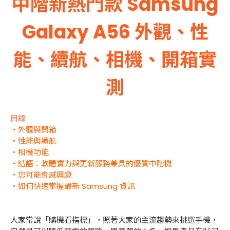
中階新熱門款 Samsung
Galaxy A56 外觀、性
能、續航、相機、開箱實
測
目錄
・外觀與開箱
・性能與續航
・相機功能
・結語：軟體實力與更新服務兼具的優質中階機
・您可能會感興趣
・如何快速掌握最新 Samsung 資訊
人家常說「購機看指標」，照著大家的主流趨勢來挑選手機，