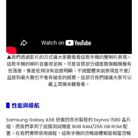
▲我們透過影片的方式讓大家聽看看這款手機的雙喇叭表現。
這款手機的喇叭音量很足夠，可是音質部分還是跟旗艦機種有
些落差，像是低頻沒有這麼明顯，不過整體來說表現並不差/
且放到最大聲也不會有破音的感覺。這部分我們建議大家可以
戴上耳機來聽看看。
▋性能與續航
Samsung Galaxy A56 搭載四奈米製程的 Exynos 1580 晶片
組，而我們拿到了這個測試機是 8GB RAM/256 GB ROM 配
置，在我們實際使用過程，這款手機的流暢度體驗是相當流暢