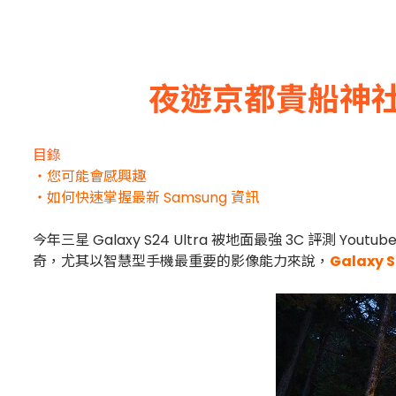
夜遊京都貴船神社 Sa
目錄
・您可能會感興趣
・如何快速掌握最新 Samsung 資訊
今年三星 Galaxy S24 Ultra 被地面最強 3C 評測 Youtub
奇，尤其以智慧型手機最重要的影像能力來說，
Galaxy S