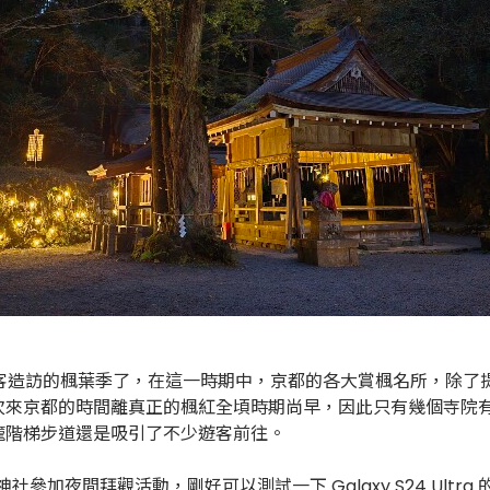
多遊客造訪的楓葉季了，在這一時期中，京都的各大賞楓名所，除
次來京都的時間離真正的楓紅全頃時期尚早，因此只有幾個寺院
籠階梯步道還是吸引了不少遊客前往。
都的貴船神社參加夜間拜觀活動，剛好可以測試一下 Galaxy S24 Ultr