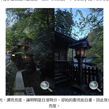
動幫你增加曝光，調亮亮度，讓明明是日落時分，卻拍的跟亮如白晝，
亮度。