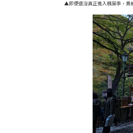
▲即便還沒真正進入楓葉季，貴