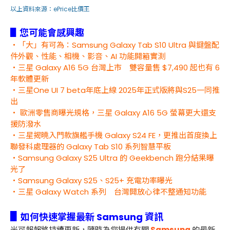
以上資料來源：
ePrice比價王
▋您可能會感興趣
・「大」有可為：Samsung Galaxy Tab S10 Ultra 與鍵盤配
件外觀、性能、相機、影音、AI 功能開箱實測
・三星 Galaxy A16 5G 台灣上市 雙容量售 $7,490 起也有 6
年軟體更新
・三星One UI 7 beta年底上線 2025年正式版將與S25一同推
出
・ 歐洲零售商曝光規格，三星 Galaxy A16 5G 螢幕更大還支
援防潑水
・三星揭曉入門款旗艦手機 Galaxy S24 FE，更推出首度換上
聯發科處理器的 Galaxy Tab S10 系列智慧平板
・Samsung Galaxy S25 Ultra 的 Geekbench 跑分結果曝
光了
・Samsung Galaxy S25、S25+ 充電功率曝光
・三星 Galaxy Watch 系列 台灣開放心律不整通知功能
▋
如何快速掌握最新 Samsung 資訊
米可報報將持續更新，隨時為您提供有關
Samsung
的最新