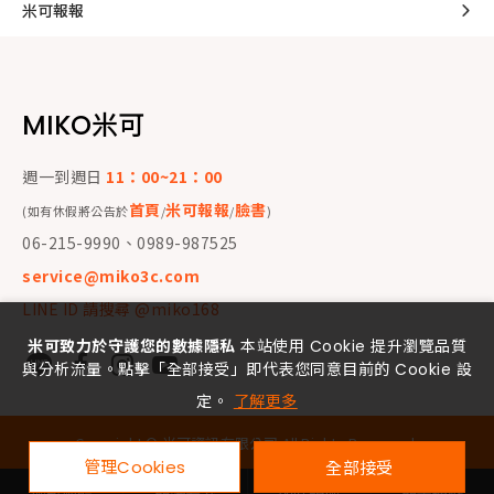
米可報報
MIKO米可
週一到週日
11：00~21：00
首頁
米可報報
臉書
(如有休假將公告於
/
/
)
06-215-9990、0989-987525
service@miko3c.com
LINE ID 請搜尋 @miko168
米可致力於守護您的數據隱私
本站使用 Cookie 提升瀏覽品質
與分析流量。點擊「全部接受」即代表您同意目前的 Cookie 設
定。
了解更多
Copyright ©
米可資訊有限公司
All Rights Reserved.
管理Cookies
全部接受