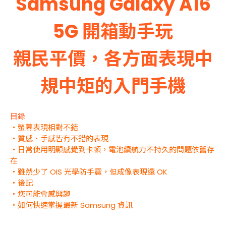
Samsung Galaxy A16
5G 開箱動手玩
親民平價，各方面表現中
規中矩的入門手機
目錄
・螢幕表現相對不錯
・質感、手感皆有不錯的表現
・日常使用明顯感覺到卡頓，電池續航力不持久的問題依舊存
在
・雖然少了 OIS 光學防手震，但成像表現還 OK
・後記
・您可能會感興趣
・如何快速掌握最新 Samsung 資訊