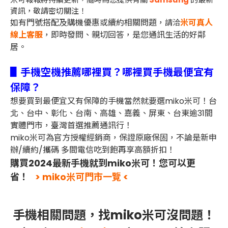
資訊，敬請密切關注！
如有門號搭配及購機優惠或續約相關問題，
米可真人
請洽
線上客服
，即時發問、親切回答，是您通訊生活的好鄰
居。
▋手機空機推薦哪裡買？哪裡買手機最便宜有
保障？
想要買到最便宜又有保障的手機當然就要選miko米可！台
北、台中、彰化、台南、高雄、嘉義、屏東、台東逾31間
實體門市，臺灣首選推薦通訊行！
miko米可為官方授權經銷商，保證原廠保固，不論是新申
辦/續約/攜碼 多間電信吃到飽再享高額折扣！
購買2024最新手機就到miko米可！您可以更
省！
> miko米可門市一覽 <
手機相關問題，找miko米可沒問題！