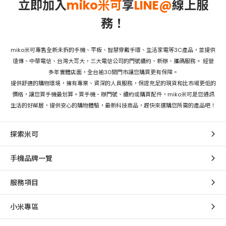
立即加入
miko米可
享
LINE@
線上服
務！
miko米可專售全新未拆的手機、平板、智慧穿戴手環、生活家電等3C產品，並提供
遠傳、中華電信、台灣大哥大，三大電信公司的門號續約、新辦、攜碼服務。 經營
多年實體店面，全台逾30間門市讓您購買更有保障。
提供舒適的購物環境，擁有專業、資深的人員服務，保證充足的現貨和比市場更低的
價格，讓您買手機最划算。買手機、辦門號、續約或購買配件，miko米可是您通訊
生活的好鄰居，提供安心的購物體驗，最新科技商品，趕快來選購您所需的產品吧！
探索米可
手機品牌一覽
服務項目
小米專區