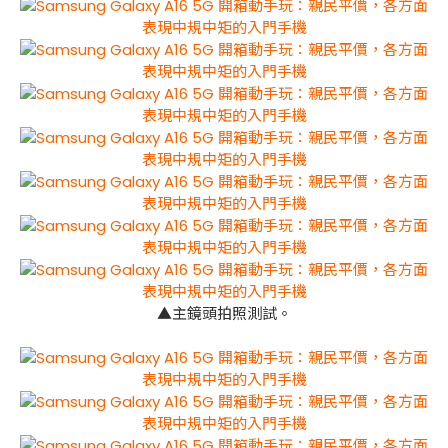
▲主鏡頭拍照測試。