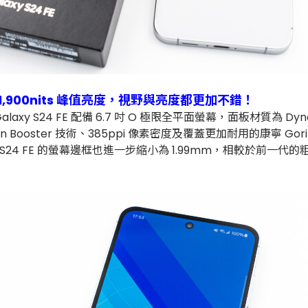
 1,900nits 峰值亮度，視野與亮度都更加不錯！
y S24 FE 配備 6.7 吋 O 極限全平面螢幕，面板材質為 Dynami
ion Booster 技術、385ppi 像素密度及覆蓋更加耐用的康寧 Gor
4 FE 的螢幕邊框也進一步縮小為 1.99mm，相較於前一代的粗邊