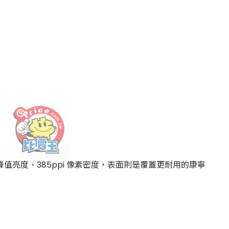
0nits 峰值亮度、385ppi 像素密度，表面則是覆蓋更耐用的康寧