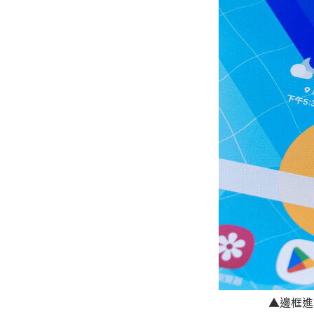
▲邊框進一