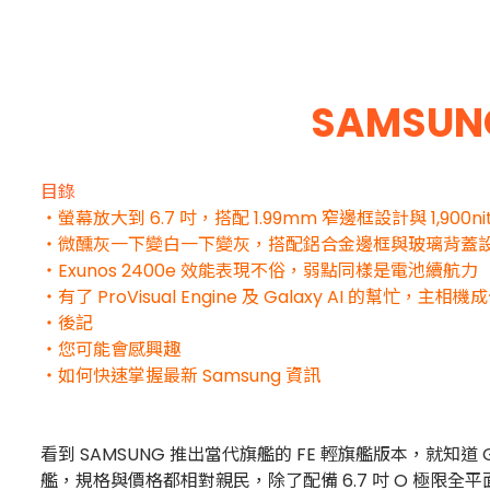
SAMSUN
目錄
・螢幕放大到 6.7 吋，搭配 1.99mm 窄邊框設計與 1,9
・微醺灰一下變白一下變灰，搭配鋁合金邊框與玻璃背蓋
・Exunos 2400e 效能表現不俗，弱點同樣是電池續航力
・有了 ProVisual Engine 及 Galaxy AI 的幫忙，
・後記
・您可能會感興趣
・如何快速掌握最新 Samsung 資訊
看到 SAMSUNG 推出當代旗艦的 FE 輕旗艦版本，就知道 G
艦，規格與價格都相對親民，除了配備 6.7 吋 O 極限全平面螢