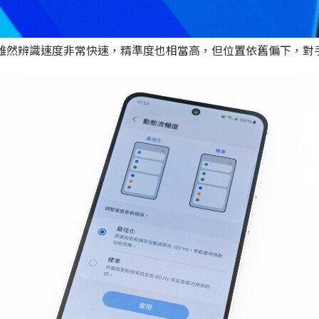
指紋辨識，雖然辨識速度非常快速，精準度也相當高，但位置依舊偏下