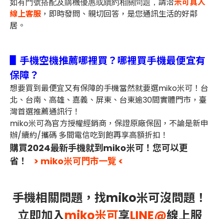
請洽
米可真人
如有門號搭配及購機優惠或續約相關問題，
線上客服
，即時發問、親切回答，是您通訊生活的好鄰
居。
▋手機空機推薦哪裡買？哪裡買手機最便宜有
保障？
想要買到最便宜又有保障的手機當然就要選miko米可！台
北、台南、高雄、嘉義、屏東、台東逾30間實體門市，臺
灣首選推薦通訊行！
miko米可為官方授權經銷商，保證原廠保固，不論是新申
辦/續約/攜碼 多間電信吃到飽再享高額折扣！
購買2024最新手機就到miko米可！您可以更
省！
> miko米可門市一覽 <
手機相關問題，找miko米可沒問題！
立即加入
miko米可
享
LINE@
線上服