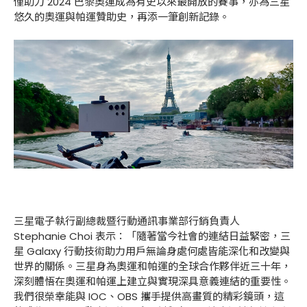
僅助力 2024 巴黎奧運成為有史以來最開放的賽事，亦為三星
悠久的奧運與帕運贊助史，再添一筆創新記錄。
三星電子執行副總裁暨行動通訊事業部行銷負責人
Stephanie Choi 表示：「隨著當今社會的連結日益緊密，三
星 Galaxy 行動技術助力用戶無論身處何處皆能深化和改變與
世界的關係。三星身為奧運和帕運的全球合作夥伴近三十年，
深刻體悟在奧運和帕運上建立與實現深具意義連結的重要性。
我們很榮幸能與 IOC、OBS 攜手提供高畫質的精彩鏡頭，這