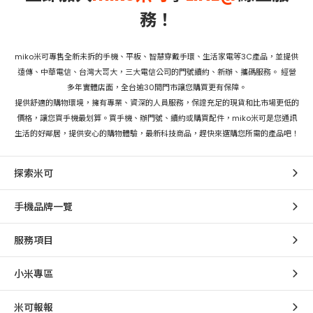
務！
miko米可專售全新未拆的手機、平板、智慧穿戴手環、生活家電等3C產品，並提供
遠傳、中華電信、台灣大哥大，三大電信公司的門號續約、新辦、攜碼服務。 經營
多年實體店面，全台逾30間門市讓您購買更有保障。
提供舒適的購物環境，擁有專業、資深的人員服務，保證充足的現貨和比市場更低的
價格，讓您買手機最划算。買手機、辦門號、續約或購買配件，miko米可是您通訊
生活的好鄰居，提供安心的購物體驗，最新科技商品，趕快來選購您所需的產品吧！
探索米可
手機品牌一覽
服務項目
小米專區
米可報報