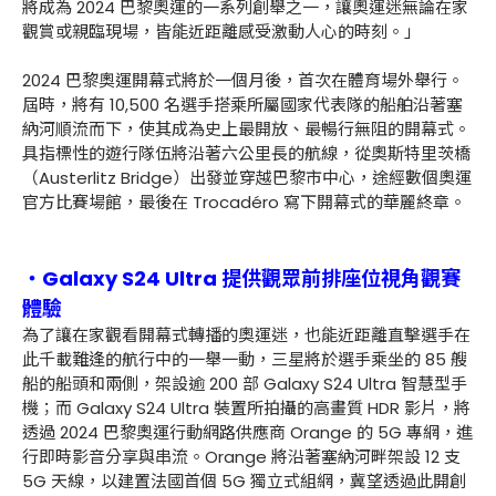
將成為 2024 巴黎奧運的一系列創舉之一，讓奧運迷無論在家
觀賞或親臨現場，皆能近距離感受激動人心的時刻。」
2024 巴黎奧運開幕式將於一個月後，首次在體育場外舉行。
屆時，將有 10,500 名選手搭乘所屬國家代表隊的船舶沿著塞
納河順流而下，使其成為史上最開放、最暢行無阻的開幕式。
具指標性的遊行隊伍將沿著六公里長的航線，從奧斯特里茨橋
（Austerlitz Bridge）出發並穿越巴黎市中心，途經數個奧運
官方比賽場館，最後在 Trocadéro 寫下開幕式的華麗終章。
・Galaxy S24 Ultra 提供觀眾前排座位視角觀賽
體驗
為了讓在家觀看開幕式轉播的奧運迷，也能近距離直擊選手在
此千載難逢的航行中的一舉一動，三星將於選手乘坐的 85 艘
船的船頭和兩側，架設逾 200 部 Galaxy S24 Ultra 智慧型手
機；而 Galaxy S24 Ultra 裝置所拍攝的高畫質 HDR 影片，將
透過 2024 巴黎奧運行動網路供應商 Orange 的 5G 專網，進
行即時影音分享與串流。Orange 將沿著塞納河畔架設 12 支
5G 天線，以建置法國首個 5G 獨立式組網，冀望透過此開創