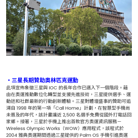
・三星長期贊助奧林匹克運動
此項宣佈象徵三星與 IOC 的長年合作已邁入下一個階段。藉
由在奧運推動數位化轉型並支援先進技術，三星提供選手、運
動迷和社群最新的行動創新體驗。三星對體壇盛事的贊助可追
溯自 1998 年的第一項「Call Home」計劃，在智慧型手機尚
未普及的年代，該計畫讓近 2,500 名選手免費從國外打電話回
家鄉。接著，三星於手機上推出首款官方奧運資訊服務－
Wireless Olympic Works（WOW）應用程式，該程式於
2004 雅典奧運期間透過三星提供的 Palm OS 手機引進奧運