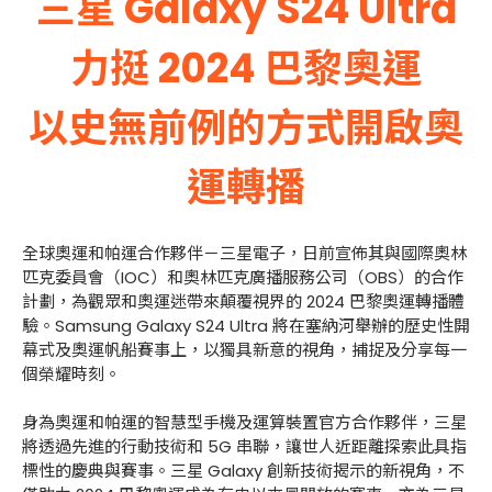
三星 Galaxy S24 Ultra
力挺 2024 巴黎奧運
以史無前例的方式開啟奧
運轉播
全球奧運和帕運合作夥伴－三星電子，日前宣佈其與國際奧林
匹克委員會（IOC）和奧林匹克廣播服務公司（OBS）的合作
計劃，為觀眾和奧運迷帶來顛覆視界的 2024 巴黎奧運轉播體
驗。Samsung Galaxy S24 Ultra 將在塞納河舉辦的歷史性開
幕式及奧運帆船賽事上，以獨具新意的視角，捕捉及分享每一
個榮耀時刻。
身為奧運和帕運的智慧型手機及運算裝置官方合作夥伴，三星
將透過先進的行動技術和 5G 串聯，讓世人近距離探索此具指
標性的慶典與賽事。三星 Galaxy 創新技術揭示的新視角，不