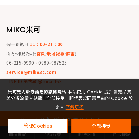
MIKO米可
週一到週日
11：00~21：00
首頁
米可報報
臉書
(如有休假將公告於
/
/
)
06-215-9990、0989-987525
service@miko3c.com
LINE ID 請搜尋 @miko168
米可致力於守護您的數據隱私
本站使用 Cookie 提升瀏覽品質
與分析流量。點擊「全部接受」即代表您同意目前的 Cookie 設
定。
了解更多
Copyright ©
米可資訊有限公司
All Rights Reserved.
管理Cookies
全部接受
價格總覽
門號方案
即時詢價
門市據點