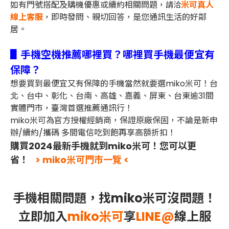
如有門號搭配及購機優惠或續約相關問題，
米可真人
請洽
線上客服
，即時發問、親切回答，是您通訊生活的好鄰
居。
▋手機空機推薦哪裡買？哪裡買手機最便宜有
保障？
想要買到最便宜又有保障的手機當然就要選miko米可！台
北、台中、彰化、台南、高雄、嘉義、屏東、台東逾31間
實體門市，臺灣首選推薦通訊行！
miko米可為官方授權經銷商，保證原廠保固，不論是新申
辦/續約/攜碼 多間電信吃到飽再享高額折扣！
購買2024最新手機就到miko米可！您可以更
省！
> miko米可門市一覽 <
手機相關問題，找miko米可沒問題！
立即加入
miko米可
享
LINE@
線上服