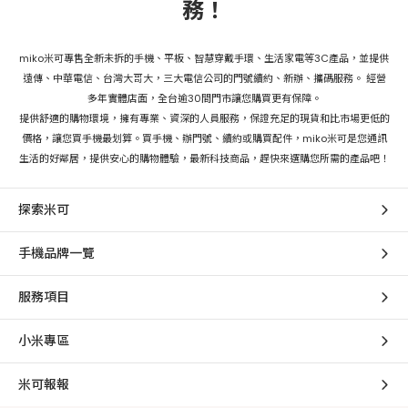
務！
miko米可專售全新未拆的手機、平板、智慧穿戴手環、生活家電等3C產品，並提供
遠傳、中華電信、台灣大哥大，三大電信公司的門號續約、新辦、攜碼服務。 經營
多年實體店面，全台逾30間門市讓您購買更有保障。
提供舒適的購物環境，擁有專業、資深的人員服務，保證充足的現貨和比市場更低的
價格，讓您買手機最划算。買手機、辦門號、續約或購買配件，miko米可是您通訊
生活的好鄰居，提供安心的購物體驗，最新科技商品，趕快來選購您所需的產品吧！
探索米可
手機品牌一覽
服務項目
小米專區
米可報報