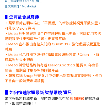
以上資料來源：
ePrice比價王
此文章來自：Mashdigi
▋您可能會感興趣
・蘋果預計在明年推出「平價版」的新款虛擬視覺頭戴裝置，
可能以 Vision 為稱
・Meta 針對其與雷朋合作智慧眼鏡釋出更新，可讓使用者透
過眼鏡記住車輛停放位置、更直覺互動
・Meta 宣布推出定位入門的 Quest 3S，強化虛擬視覺互動
體驗
・Meta 展示可獨立運作的擴增實境眼鏡裝置「Orion」，詮
釋其對於未來想像
・Meta 與雷朋品牌持有者 EssilorLuxottica 延長 10 年合作
關係，預期合作更多智慧眼鏡產品
・報導指稱 Snap 計畫 9 月中旬推出新款擴增實境眼鏡，但仍
不會向一般消費市場銷售
▋
如何快速掌握最新 智慧眼鏡 資訊
米可報報將持續更新，隨時為您提供有關
智慧眼鏡
的最新資
訊，敬請密切關注！