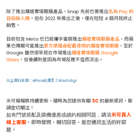
除了推出擴增實境眼鏡產品，Snap 先前也曾推出
名為 Pixy 的
自拍無人機
，但在 2022 年推出之後，僅在短短 4 個月就終止
銷售。
目前包含 Meta 也已經攜手雷朋推出
擴增實境眼鏡產品
，而蘋
果也傳聞可能推出
更方便隨身配戴使用的擴增實境眼鏡
，至於
Google 雖然很早就在市場推出
擴增實境眼鏡 Google
Glass
，但後續則是因為市場反應不佳而淡出。
以上資料來源：
ePrice比價王 /
Mashdigi
米可報報將持續更新，隨時為您提供有關
3C
的最新資訊，敬
請密切關注！
請洽
米可真人
如有門號搭配及購機優惠或續約相關問題，
線上客服
，即時發問、親切回答，是您通訊生活的好鄰
居。