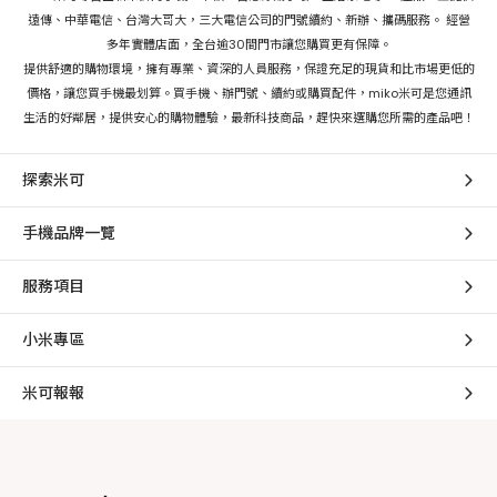
遠傳、中華電信、台灣大哥大，三大電信公司的門號續約、新辦、攜碼服務。 經營
多年實體店面，全台逾30間門市讓您購買更有保障。
提供舒適的購物環境，擁有專業、資深的人員服務，保證充足的現貨和比市場更低的
價格，讓您買手機最划算。買手機、辦門號、續約或購買配件，miko米可是您通訊
生活的好鄰居，提供安心的購物體驗，最新科技商品，趕快來選購您所需的產品吧！
探索米可
手機品牌一覽
服務項目
小米專區
米可報報