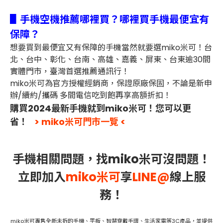
▋手機空機推薦哪裡買？哪裡買手機最便宜有
保障？
想要買到最便宜又有保障的手機當然就要選miko米可！台
北、台中、彰化、台南、高雄、嘉義、屏東、台東逾30間
實體門市，臺灣首選推薦通訊行！
miko米可為官方授權經銷商，保證原廠保固，不論是新申
辦/續約/攜碼 多間電信吃到飽再享高額折扣！
購買2024最新手機就到miko米可！您可以更
省！
> miko米可門市一覽 <
手機相關問題，找miko米可沒問題！
立即加入
miko米可
享
LINE@
線上服
務！
miko米可專售全新未拆的手機、平板、智慧穿戴手環、生活家電等3C產品，並提供