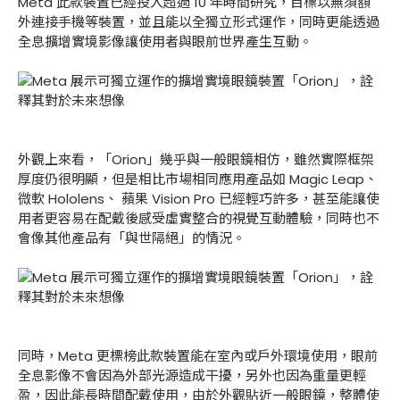
Meta 此款裝置已經投入超過 10 年時間研究，目標以無須額
外連接手機等裝置，並且能以全獨立形式運作，同時更能透過
全息擴增實境影像讓使用者與眼前世界產生互動。
外觀上來看，「Orion」幾乎與一般眼鏡相仿，雖然實際框架
厚度仍很明顯，但是相比市場相同應用產品如 Magic Leap、
微軟 Hololens、 蘋果 Vision Pro 已經輕巧許多，甚至能讓使
用者更容易在配戴後感受虛實整合的視覺互動體驗，同時也不
會像其他產品有「與世隔絕」的情況。
同時，Meta 更標榜此款裝置能在室內或戶外環境使用，眼前
全息影像不會因為外部光源造成干擾，另外也因為重量更輕
盈，因此能長時間配戴使用，由於外觀貼近一般眼鏡，整體使