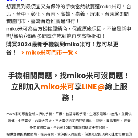
想要買到最便宜又有保障的手機當然就要選miko米可！台
北、台中、彰化、台南、高雄、嘉義、屏東、台東逾31間
實體門市，臺灣首選推薦通訊行！
miko米可為官方授權經銷商，保證原廠保固，不論是新申
辦/續約/攜碼 多間電信吃到飽再享高額折扣！
購買2024最新手機就到miko米可！您可以更
省！
> miko米可門市一覽 <
手機相關問題，找miko米可沒問題！
立即加入
miko米可
享
LINE@
線上服
務！
miko米可專售全新未拆的手機、平板、智慧穿戴手環、生活家電等3C產品，並提供
遠傳、中華電信、台灣大哥大，三大電信公司的門號續約、新辦、攜碼服務。 經營
多年實體店面，全台逾30間門市讓您購買更有保障。
提供舒適的購物環境，擁有專業、資深的人員服務，保證充足的現貨和比市場更低的