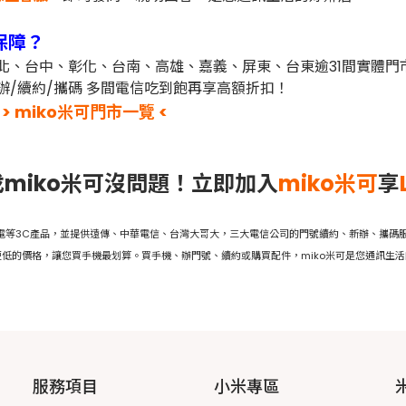
保障？
台北、台中、彰化、台南、高雄、嘉義、屏東、台東逾31間實體
辦/續約/攜碼 多間電信吃到飽再享高額折扣！
> miko米可門市一覽 <
miko米可沒問題！立即加入
miko米可
享
家電等3C產品，並提供遠傳、中華電信、台灣大哥大，三大電信公司的門號續約、新辦、攜碼服
低的價格，讓您買手機最划算。買手機、辦門號、續約或購買配件，miko米可是您通訊生
服務項目
小米專區