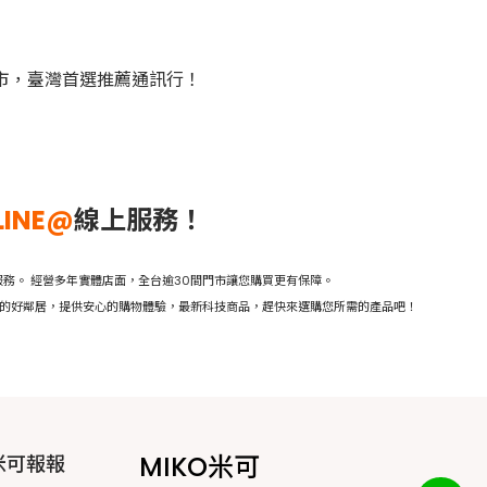
門市，臺灣首選推薦通訊行！
LINE@
線上服務！
務。 經營多年實體店面，全台逾30間門市讓您購買更有保障。
活的好鄰居，提供安心的購物體驗，最新科技商品，趕快來選購您所需的產品吧！
MIKO米可
米可報報