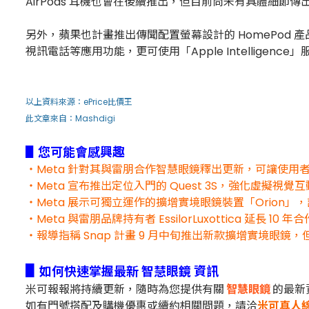
AirPods 耳機也會在後續推出，但目前尚未有具體細節傳
另外，蘋果也計畫推出傳聞配置螢幕設計的 HomePod 
視訊電話等應用功能，更可使用「Apple Intellige
以上資料來源：
ePrice比價王
此文章來自：Mashdigi
▋您可能會感興趣
・Meta 針對其與雷朋合作智慧眼鏡釋出更新，可讓使
・Meta 宣布推出定位入門的 Quest 3S，強化虛擬視覺
・Meta 展示可獨立運作的擴增實境眼鏡裝置「Orion」
・Meta 與雷朋品牌持有者 EssilorLuxottica 延長
・報導指稱 Snap 計畫 9 月中旬推出新款擴增實境眼鏡
▋
如何快速掌握最新 智慧眼鏡 資訊
米可報報將持續更新，隨時為您提供有關
智慧眼鏡
的最新
如有門號搭配及購機優惠或續約相關問題，
請洽
米可真人