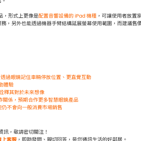
出。
產品，形式上更像是
配置音響設備的 iPad 機種
，可讓使用者放置
nce」服務，另外也能透過機器手臂結構延展螢幕使用範圍，而建議售價
用者透過眼鏡記住車輛停放位置、更直覺互動
互動體驗
，詮釋其對於未來想像
 10 年合作關係，預期合作更多智慧眼鏡產品
，但仍不會向一般消費市場銷售
資訊，敬請密切關注！
線上客服
，即時發問、親切回答，是您通訊生活的好鄰居。