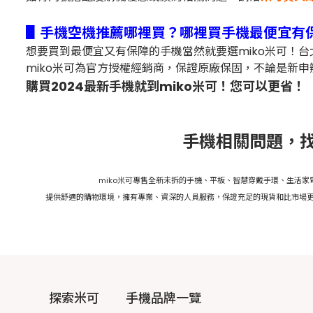
▋手機空機推薦哪裡買？哪裡買手機最便宜有
想要買到最便宜又有保障的手機當然就要選miko米可！
miko米可為官方授權經銷商，保證原廠保固，不論是新申
購買2024最新手機就到miko米可！您可以更省！
手機相關問題，找
miko米可專售全新未拆的手機、平板、智慧穿戴手環、生活
提供舒適的購物環境，擁有專業、資深的人員服務，保證充足的現貨和比市場更
探索米可
手機品牌一覽