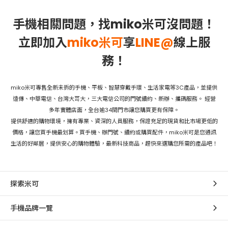
手機相關問題，找miko米可沒問題！
立即加入
miko米可
享
LINE@
線上服
務！
miko米可專售全新未拆的手機、平板、智慧穿戴手環、生活家電等3C產品，並提供
遠傳、中華電信、台灣大哥大，三大電信公司的門號續約、新辦、攜碼服務。 經營
多年實體店面，全台逾34間門市讓您購買更有保障。
提供舒適的購物環境，擁有專業、資深的人員服務，保證充足的現貨和比市場更低的
價格，讓您買手機最划算。買手機、辦門號、續約或購買配件，miko米可是您通訊
生活的好鄰居，提供安心的購物體驗，最新科技商品，趕快來選購您所需的產品吧！
探索米可
手機品牌一覽