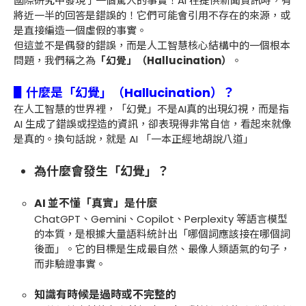
國際研究中發現了一個驚人的事實！AI 在提供新聞資訊時，有
將近一半的回答是錯誤的！它們可能會引用不存在的來源，或
是直接編造一個虛假的事實。
但這並不是偶發的錯誤，而是人工智慧核心結構中的一個根本
問題，我們稱之為
「幻覺」（Hallucination）
。
▋什麼是「幻覺」（Hallucination）？
在人工智慧的世界裡，「幻覺」不是AI真的出現幻視，而是指
AI 生成了錯誤或捏造的資訊，卻表現得非常自信，看起來就像
是真的。換句話說，就是 AI 「一本正經地胡說八道」
為什麼會發生「幻覺」？
AI 並不懂「真實」是什麼
ChatGPT、Gemini、Copilot、Perplexity 等語言模型
的本質，是根據大量語料統計出「哪個詞應該接在哪個詞
後面」。它的目標是生成最自然、最像人類語氣的句子，
而非驗證事實。
知識有時候是過時或不完整的