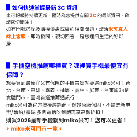
▋
如何快速掌握最新 3C 資訊
米可報報將持續更新，隨時為您提供有關
3C
的最新資訊，敬
請密切關注！
如有門號搭配及購機優惠或續約相關問題，
米可真人
請洽
線上客服
，即時發問、親切回答，是您通訊生活的好鄰
居。
▋手機空機推薦哪裡買？哪裡買手機最便宜有
保障？
想要買到最便宜又有保障的手機當然就要選miko米可！
台
北、台南、高雄、嘉義、桃園、雲林、屏東、台東
逾34間
實體門市，臺灣首選推薦通訊行！
miko米可為官方授權經銷商，保證原廠保固，不論是新申
辦/續約/攜碼 多間電信吃到飽再享高額折扣！
購買2026最新手機就到miko米可！您可以更省！
> miko米可門市一覽 <