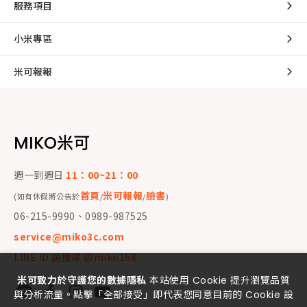
服務項目
小米專區
米可報報
MIKO米可
週一到週日
11：00~21：00
首頁
米可報報
臉書
(如有休假將公告於
/
/
)
06-215-9990、0989-987525
service@miko3c.com
LINE ID 請搜尋 @miko168
米可致力於守護您的數據隱私
本站使用 Cookie 提升瀏覽品質
與分析流量。點擊「全部接受」即代表您同意目前的 Cookie 設