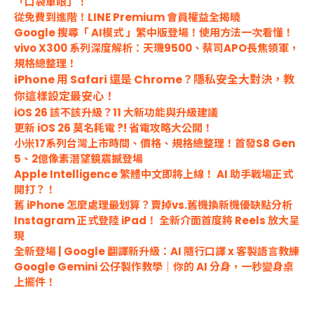
「口袋單眼」！
從免費到進階！LINE Premium 會員權益全揭曉
Google 搜尋「 AI模式 」繁中版登場！使用方法一次看懂！
vivo X300 系列深度解析：天璣9500、蔡司APO長焦領軍，
規格總整理！
iPhone 用 Safari 還是
Chrome？隱私安全大對決，教
你這樣
設定最安心！
iOS 26 該不該升級？11 大新功能與升級建議
更新 iOS 26 莫名耗電 ?! 省電攻略大公開！
小米17系列台灣上市時間、價格、規格總整理！首發S8 Gen
5、2億像素潛望鏡震撼登場
Apple Intelligence 繁體中文即將上線！ AI 助手戰場正式
開打？！
舊 iPhone 怎麼處理最划算？賣掉vs.舊機換新機優缺點分析
Instagram 正式登陸 iPad！ 全新介面首度將 Reels 放大呈
現
全新登場 | Google 翻譯新升級：AI 隨行口譯 x 客製語言教練
Google Gemini 公仔製作教學｜你的 AI 分身，一秒變身桌
上擺件！