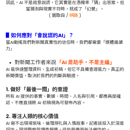
因此，AI 不是故意說謊，它其實是在憑機率「猜」出答案。但
當猜測與現實不符時，就成了「幻覺」。
( 圖取自 /
網路
)
▋如何應對「會說謊的AI」？
當AI動搖我們對新聞真實性的信任時，我們都需要「媒體識讀
力」
對新聞工作者來說
「AI 是助手，不是主編」
AI 能快速整理資料、生成初稿，但它不具備查證能力。真正的
新聞價值，取決於我們的判斷與驗證。
1. 做好「最後一關」的查證
所有 AI 提供的事實、數據、時間、人名與引用，都應再度確
認。不應直接將 AI 初稿視為可發佈內容。
2. 專注人類的核心價值
AI 寫不出現場氣味、倫理掙扎與人情故事。記者該投入於深度
採訪、現場觀察與調查報導，這些是機器無法模仿的。