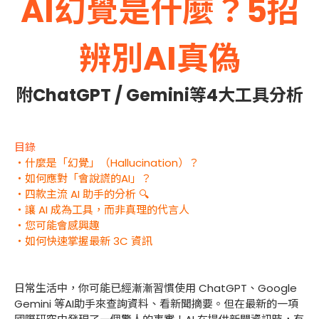
AI幻覺是什麼？5招
辨別AI真偽
附ChatGPT / Gemini等4大工具分析
目錄
・什麼是「幻覺」（Hallucination）？
・如何應對「會說謊的AI」？
・四款主流 AI 助手的分析 🔍
・讓 AI 成為工具，而非真理的代言人
・您可能會感興趣
・如何快速掌握最新 3C 資訊
日常生活中，你可能已經漸漸習慣使用 ChatGPT、Google
Gemini 等AI助手來查詢資料、看新聞摘要。但在最新的一項