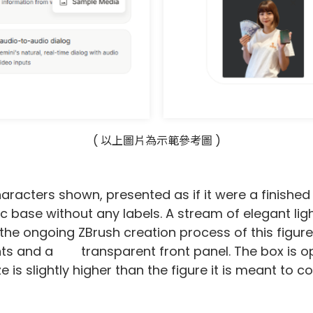
( 以上圖片為示範參考圖 )
characters shown, presented as if it were a finishe
c base without any labels. A stream of elegant lig
the ongoing ZBrush creation process of this figure 
s and a transparent front panel. The box is open
ze is slightly higher than the figure it is meant to co