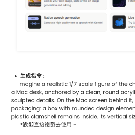
生成指令 :
Imagine a realistic 1/7 scale figure of the 
a Mac desk, anchored by a clean, round acryli
sculpted details. On the Mac screen behind it, 
packaging: a box with rounded design element
plastic clamshell remains inside. Its vertical si
*歡迎直接複製去使用 ~