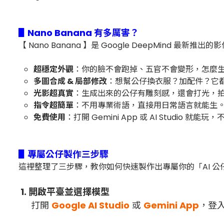
▋Nano Banana 有多厲害？
【 Nano Banana 】是 Google DeepMind 最
超穩定外觀
：你的臉不會跑掉、五官不會變形，怎麼
多圖合成 & 局部修改
：想幫公仔換衣服？加配件？它
光影超真實
：生成出來的公仔有雕刻感，還會打光，
指令超簡單
：不用專業術語，直接用日常語言就能生
免費使用
：打開 Gemini App 或 AI Studio 就能
▋專屬公仔製作三步驟
這裡整理了三步驟，教你如何快速製作出專屬你的「AI 公
1. 開啟平臺並選擇模型
打開
Google AI Studio
或
Gemini App
，登入