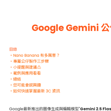
Google Gemi
目錄
・Nano Banana 有多厲害？
・專屬公仔製作三步驟
・小提醒與建議⚠️
・範例與應用看看
・總結
・您可能會感興趣
・如何快速掌握最新 3C 資訊
Google最新推出的圖像生成與編輯模型"
Gemini 2.5 Fla