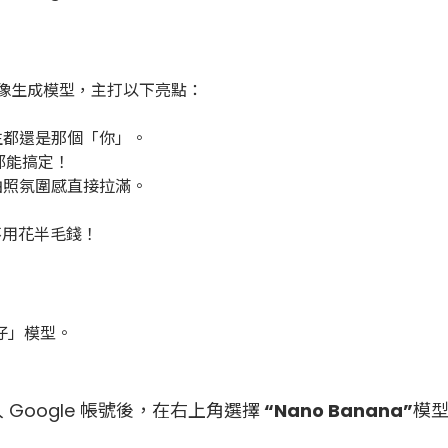
新推出的影像生成模型，主打以下亮點：
生都還是那個「你」。
都能搞定！
拍照氛圍感直接拉滿。
。
玩，不用花半毛錢！
仔」模型。
 Google 帳號後，在右上角選擇
“Nano Banana”
模