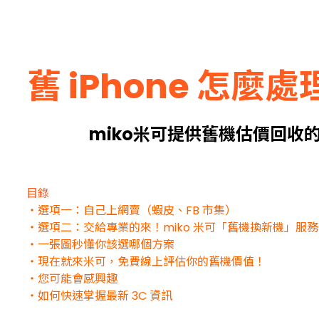
舊 iPhone 怎
miko米可提供舊機估價回
目錄
・選項一：自己上網賣（蝦皮、FB 市集）
・選項二：交給專業的來！miko 米可「舊機換新機」服務
・一張圖秒懂你該選哪個方案
・現在就來米可，免費線上評估你的舊機價值！
・您可能會感興趣
・如何快速掌握最新 3C 資訊