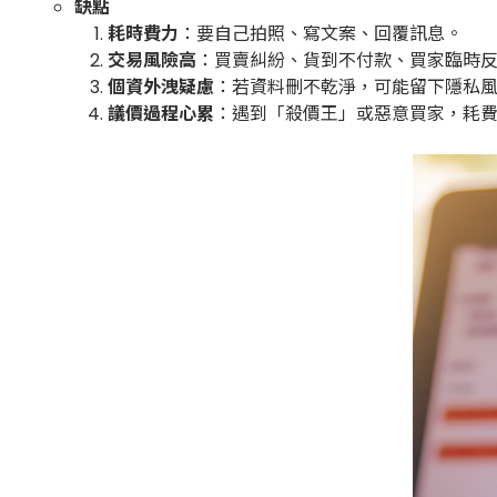
缺點
耗時費力
：要自己拍照、寫文案、回覆訊息。
交易風險高
：買賣糾紛、貨到不付款、買家臨時
個資外洩疑慮
：若資料刪不乾淨，可能留下隱私
議價過程心累
：遇到「殺價王」或惡意買家，耗