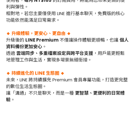
使用者，
每月 NT$165
的訂閱費用，將能為您帶來更高的便
利與彈性。
相對地，若您主要僅使用 LINE 進行基本聊天，免費版的核心
功能依然能滿足日常需求。
🔹
升級體驗，更安心、更自由
🔹
升級後的
LINE Premium
不僅讓操作體驗更順暢，也讓
個人
資料備份更加安心
。
透過
雲端同步、多重檔案設定與跨平台支援
，用戶能更輕鬆
地管理工作與生活，實現多場景無縫銜接。
🔹
持續進化的 LINE 生態圈
🔹
未來，LINE 將持續擴充 Premium 會員專屬功能，打造更完整
的數位生活生態圈。
讓「溝通」不只是聊天，而是一種
更智慧、更便利的日常體
驗
。