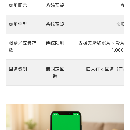
應用圖示
系統預設
多
應用字型
系統預設
多種
相簿／媒體存
傳統限制
支援無壓縮照片、影片最多可
放
1,000
回饋機制
無固定回
四大在地回饋（音樂
饋