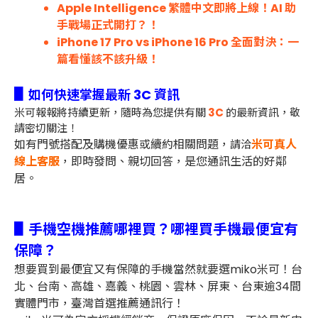
Apple Intelligence 繁體中文即將上線！AI 助
手戰場正式開打？！
iPhone 17 Pro vs iPhone 16 Pro 全面對決：一
篇看懂該不該升級！
▋
如何快速掌握最新 3C 資訊
米可報報將持續更新，隨時為您提供有關
3C
的最新資訊，敬
請密切關注！
如有門號搭配及購機優惠或續約相關問題，
米可真人
請洽
線上客服
，即時發問、親切回答，是您通訊生活的好鄰
居。
▋手機空機推薦哪裡買？哪裡買手機最便宜有
保障？
想要買到最便宜又有保障的手機當然就要選miko米可！
台
北、台南、高雄、嘉義、桃園、雲林、屏東、台東
逾34間
實體門市，臺灣首選推薦通訊行！