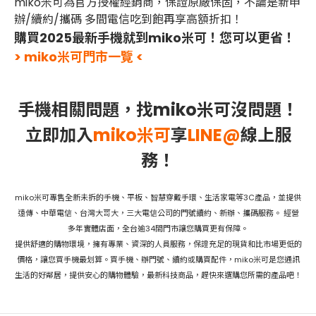
miko米可為官方授權經銷商，保證原廠保固，不論是新申
辦/續約/攜碼 多間電信吃到飽再享高額折扣！
購買2025最新手機就到miko米可！您可以更省！
> miko米可門市一覽 <
手機相關問題，找miko米可沒問題！
立即加入
miko米可
享
LINE@
線上服
務！
miko米可專售全新未拆的手機、平板、智慧穿戴手環、生活家電等3C產品，並提供
遠傳、中華電信、台灣大哥大，三大電信公司的門號續約、新辦、攜碼服務。 經營
多年實體店面，全台逾34間門市讓您購買更有保障。
提供舒適的購物環境，擁有專業、資深的人員服務，保證充足的現貨和比市場更低的
價格，讓您買手機最划算。買手機、辦門號、續約或購買配件，miko米可是您通訊
生活的好鄰居，提供安心的購物體驗，最新科技商品，趕快來選購您所需的產品吧！