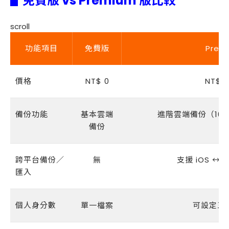
▋
免費版 vs Premium 版比較
scroll
功能項目
免費版
Prem
價格
NT$ 0
NT$ 
備份功能
基本雲端
進階雲端備份（100
備份
跨平台備份／
無
支援 iOS ↔ 
匯入
個人身分數
單一檔案
可設定三