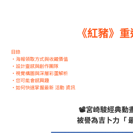
《紅豬》重
目錄
・海報領取方式與收藏價值
・設計靈感與創作團隊
・視覺構圖與深層彩蛋解析
・您可能會感興趣
・如何快速掌握最新 活動 資訊
📽️宮崎駿經典動
被譽為吉卜力「 