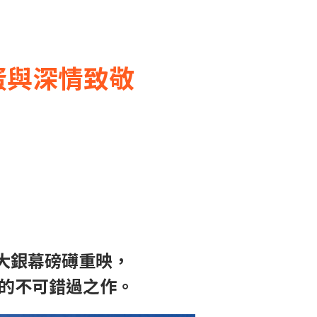
蛋與深情致敬
台灣大銀幕磅礡重映，
中的不可錯過之作。