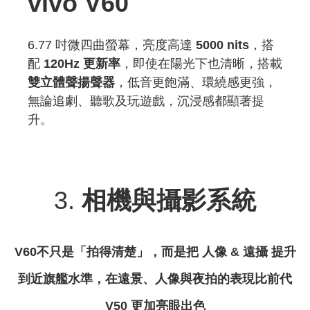
vivo V60
6.77 吋微四曲螢幕，亮度高達
5000 nits
，搭
配
120Hz 更新率
，即使在陽光下也清晰，搭載
雙立體聲揚聲器
，低音更飽滿、環繞感更強，
無論追劇、聽歌及玩遊戲，沉浸感都顯著提
升。
3.
相機與攝影系統
V60
不只是「拍得清楚」，而是把 人像
&
遠攝 提升
到近旗艦水準，在遠景、人像與夜拍的表現比前代
V50
更加亮眼出色