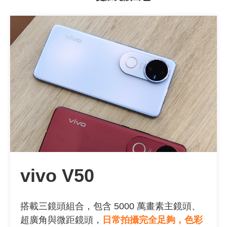
vivo V50
搭載三鏡頭組合，包含
5000
萬畫素主鏡頭、
超廣角與微距鏡頭，
日常拍攝完全足夠，色彩