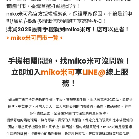
實體門市，臺灣首選推薦通訊行！
miko米可為官方授權經銷商，保證原廠保固，不論是新申
辦/續約/攜碼 多間電信吃到飽再享高額折扣！
購買2025最新手機就到miko米可！您可以更省！
> miko米可門市一覽 <
手機相關問題，找miko米可沒問題！
立即加入
miko米可
享
LINE@
線上服
務！
miko米可專售全新未拆的手機、平板、智慧穿戴手環、生活家電等3C產品，並提供
遠傳、中華電信、台灣大哥大，三大電信公司的門號續約、新辦、攜碼服務。 經營
多年實體店面，全台逾34間門市讓您購買更有保障。
提供舒適的購物環境，擁有專業、資深的人員服務，保證充足的現貨和比市場更低的
價格，讓您買手機最划算。買手機、辦門號、續約或購買配件，miko米可是您通訊
生活的好鄰居，提供安心的購物體驗，最新科技商品，趕快來選購您所需的產品吧！