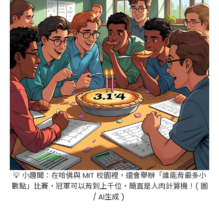
💡 小趣聞：在哈佛與 MIT 校園裡，還會舉辦「誰能背最多小
數點」比賽，冠軍可以背到上千位，簡直是人肉計算機！( 圖
/ AI生成 )