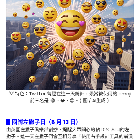
💡 特色：Twitter 曾經在這一天統計，最常被使用的 emoji
前三名是 😂、❤️、😍。( 圖 / AI生成 )
▋國際左撇子日（8 月 13 日）
由英國左撇子俱樂部創辦，提醒大眾關心約佔 10% 人口的左
撇子。這一天左撇子們會互相分享「使用右手設計工具的崩潰