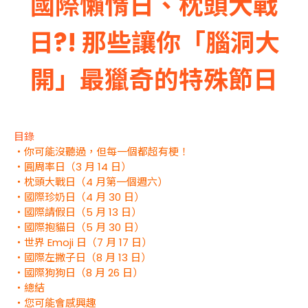
國際懶惰日、枕頭大戰
日?! 那些讓你「腦洞大
開」最獵奇的特殊節日
目錄
・你可能沒聽過，但每一個都超有梗！
・圓周率日（3 月 14 日）
・枕頭大戰日（4 月第一個週六）
・國際珍奶日（4 月 30 日）
・國際請假日（5 月 13 日）
・國際抱貓日（5 月 30 日）
・世界 Emoji 日（7 月 17 日）
・國際左撇子日（8 月 13 日）
・國際狗狗日（8 月 26 日）
・總結
・您可能會感興趣