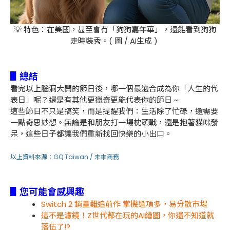
💡 特色：在美國，甚至會有「狗狗嘉年華」，還能看到狗狗
走時裝秀。( 圖 / AI生成 )
▋總結
看完以上腦洞大開的節日後，哪一個最適合成為你「人生的代
表日」呢？還是有其他更獵奇更能代表你的節日 ~
這些節日不只是搞笑，而是提醒我們：生活除了忙碌，還需要
一點奇思妙想。無論是和朋友打一場枕頭戰，還是抱著貓咪發
呆，這些日子都讓我們重新找回快樂的小出口。
以上資料來源：
GQ Taiwan
/
未來商務
▋您可能會感興趣
Switch 2 銷量難追前作 掌機選項多，易分散市場
這不是濾鏡！Z世代都在玩的AI繪圖，你還不知道就
落伍了!?