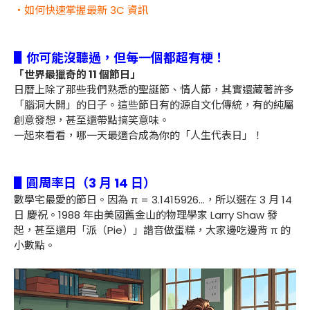
・如何快速掌握最新 3C 資訊
▋
你可能沒聽過，但每一個都超有梗！
「世界最獵奇的 11 個節日」
日曆上除了那些我們熟悉的聖誕節、情人節，其實還藏著許多
「腦洞大開」的日子。這些節日有的源自文化傳統，有的純屬
創意發想，甚至還帶點搞笑意味。
一起來看看，哪一天最適合成為你的「人生代表日」！
▋圓周率日（3 月 14 日）
數學宅最愛的節日。因為 π = 3.1415926…，所以選在 3 月 14
日 慶祝。1988 年由美國舊金山的物理學家 Larry Shaw 發
起，甚至還用「派（Pie）」諧音做蛋糕，大家邊吃邊背 π 的
小數點。