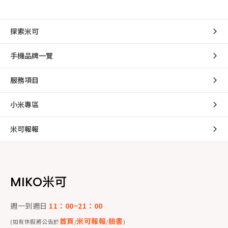
探索米可
手機品牌一覽
服務項目
小米專區
米可報報
MIKO米可
週一到週日
11：00~21：00
首頁
米可報報
臉書
(如有休假將公告於
/
/
)