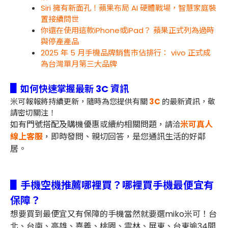
Siri 擁有新面孔！蘋果布局 AI 硬體戰場，智慧家庭裝
置接續問世
你還在使用這款iPhone或iPad？ 蘋果正式列為過時
與停產產品
2025 年 5 月手機品牌銷售市佔排行： vivo 正式成
為台灣單月第三大品牌
▋
如何快速掌握最新 3C 資訊
米可報報將持續更新，隨時為您提供有關
3C
的最新資訊，敬
請密切關注！
如有門號搭配及購機優惠或續約相關問題，
米可真人
請洽
線上客服
，即時發問、親切回答，是您通訊生活的好鄰
居。
▋手機空機推薦哪裡買？哪裡買手機最便宜有
保障？
想要買到最便宜又有保障的手機當然就要選miko米可！
台
北、台南、高雄、嘉義、桃園、雲林、屏東、台東
逾34間