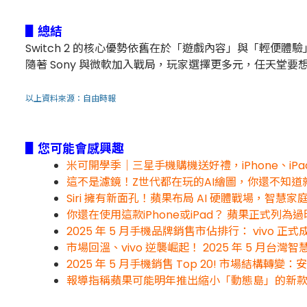
▋總結
Switch 2 的核心優勢依舊在於「遊戲內容」與「輕便體驗」
隨著 Sony 與微軟加入戰局，玩家選擇更多元，任天堂要想
以上資料來源：
自由時報
▋您可能會感興趣
米可開學季｜三星手機購機送好禮，iPhone、iPa
這不是濾鏡！Z世代都在玩的AI繪圖，你還不知道就
Siri 擁有新面孔！蘋果布局 AI 硬體戰場，智慧
你還在使用這款iPhone或iPad？ 蘋果正式列為
2025 年 5 月手機品牌銷售市佔排行： vivo 
市場回溫、vivo 逆襲崛起！ 2025 年 5 月台灣
2025 年 5 月手機銷售 Top 20! 市場結構
報導指稱蘋果可能明年推出縮小「動態島」的新款 iPh