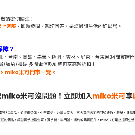
，敬請密切關注！
線上客服
，即時發問、親切回答，是您通訊生活的好鄰居。
保障？
北、台南、高雄、嘉義、桃園、雲林、屏東、台東
逾34間實體
辦/續約/攜碼 多間電信吃到飽再享高額折扣！
> miko米可門市一覽 <
miko米可沒問題！立即加入
miko米可
享
家電等3C產品，並提供遠傳、中華電信、台灣大哥大，三大電信公司的門號續約、新辦、攜碼服
低的價格，讓您買手機最划算。買手機、辦門號、續約或購買配件，miko米可是您通訊生