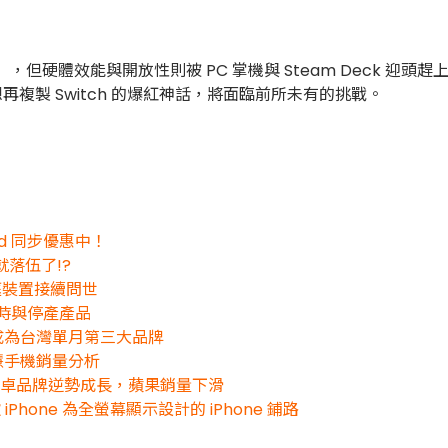
，但硬體效能與開放性則被 PC 掌機與 Steam Deck 迎頭趕
再複製 Switch 的爆紅神話，將面臨前所未有的挑戰。
d 同步優惠中！
落伍了!?
家庭裝置接續問世
過時與停產產品
正式成為台灣單月第三大品牌
智慧手機銷量分析
轉變：安卓品牌逆勢成長，蘋果銷量下滑
one 為全螢幕顯示設計的 iPhone 鋪路