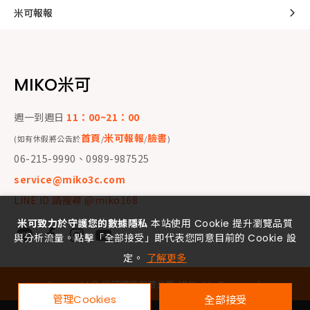
米可報報
MIKO米可
週一到週日
11：00~21：00
首頁
米可報報
臉書
(如有休假將公告於
/
/
)
06-215-9990、0989-987525
service@miko3c.com
LINE ID 請搜尋 @miko168
米可致力於守護您的數據隱私
本站使用 Cookie 提升瀏覽品質
與分析流量。點擊「全部接受」即代表您同意目前的 Cookie 設
定。
了解更多
Copyright ©
米可資訊有限公司
All Rights Reserved.
管理Cookies
全部接受