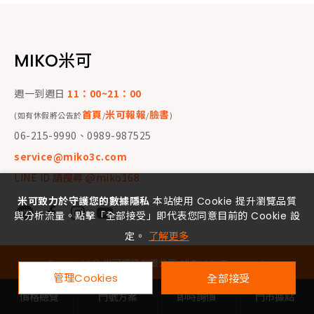
MIKO米可
週一到週日
11：00~21：00
首頁
米可報報
臉書
(如有休假將公告於
/
/
)
06-215-9990、0989-987525
service@miko3c.com
LINE ID 請搜尋 @miko168
米可致力於守護您的數據隱私
本站使用 Cookie 提升瀏覽品質
與分析流量。點擊「全部接受」即代表您同意目前的 Cookie 設
定。
了解更多
Copyright ©
米可資訊有限公司
All Rights Reserved.
管理Cookies
全部接受
價格總覽
門號方案
即時詢價
門市據點