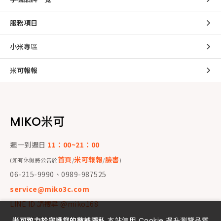
服務項目
小米專區
米可報報
MIKO米可
週一到週日
11：00~21：00
首頁
米可報報
臉書
(如有休假將公告於
/
/
)
06-215-9990、0989-987525
service@miko3c.com
LINE ID 請搜尋 @miko168
米可致力於守護您的數據隱私
本站使用 Cookie 提升瀏覽品質