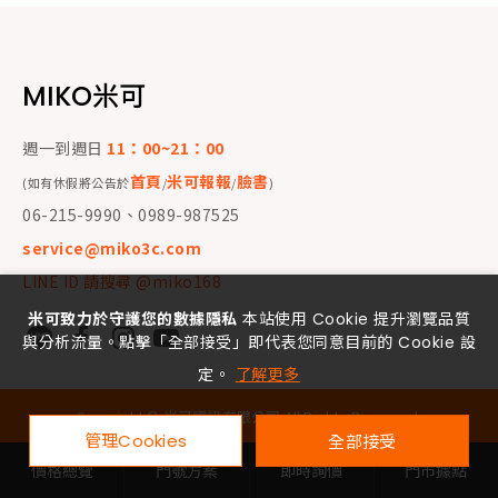
MIKO米可
週一到週日
11：00~21：00
首頁
米可報報
臉書
(如有休假將公告於
/
/
)
06-215-9990、0989-987525
service@miko3c.com
LINE ID 請搜尋 @miko168
米可致力於守護您的數據隱私
本站使用 Cookie 提升瀏覽品質
與分析流量。點擊「全部接受」即代表您同意目前的 Cookie 設
定。
了解更多
Copyright ©
米可資訊有限公司
All Rights Reserved.
管理Cookies
全部接受
價格總覽
門號方案
即時詢價
門市據點