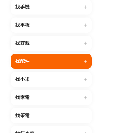
找手機
找平板
找穿戴
找配件
找小米
找家電
找筆電