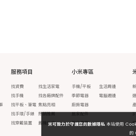
服務項目
小米專區
找資費
找生活家電
手機/平板
生活周邊
找手機
找各廠牌配件
季節電器
電腦週邊
軍
找平板、筆電
焦點亮相
廚房電器
找手環/手錶
熱銷推薦
居家配件
3
找穿戴裝置
舊機回收
智能穿戴
米可致力於守護您的數據隱私
本站使用 Co
的 