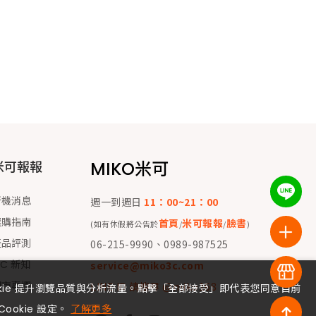
MIKO米可
米可報報
新機消息
週一到週日
11：00~21：00
選購指南
首頁
米可報報
臉書
(如有休假將公告於
/
/
)
產品評測
06-215-9990、0989-987525
 C 新知
service@miko3c.com
門市專欄
LINE ID 請搜尋 @miko168
okie 提升瀏覽品質與分析流量。點擊「全部接受」即代表您同意目前
Cookie 設定。
了解更多