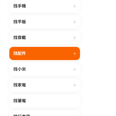
找手機
找平板
找穿戴
找配件
找小米
找家電
找筆電