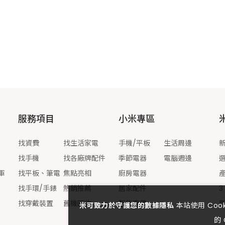
服務項目
小米專區
找資費
找生活家電
手機/平板
生活周邊
找手機
找各廠牌配件
季節電器
電腦週邊
軍
找平板、筆電
焦點亮相
廚房電器
找手環/手錶
熱銷推薦
居家配件
3
找穿戴裝置
舊機回收
智能穿戴
米可致力於守護您的數據隱私
本站使用 Co
的 