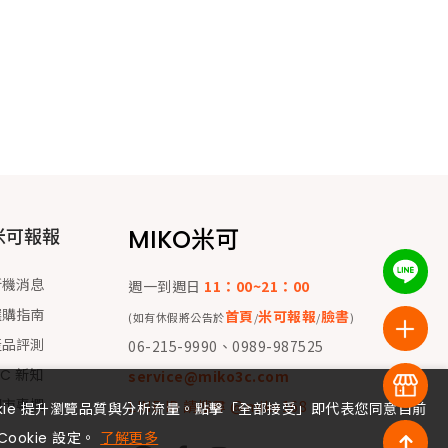
MIKO米可
米可報報
新機消息
週一到週日
11：00~21：00
選購指南
首頁
米可報報
臉書
(如有休假將公告於
/
/
)
產品評測
06-215-9990、0989-987525
 C 新知
service@miko3c.com
門市專欄
LINE ID 請搜尋 @miko168
okie 提升瀏覽品質與分析流量。點擊「全部接受」即代表您同意目前
Cookie 設定。
了解更多