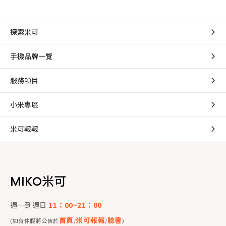
探索米可
手機品牌一覽
服務項目
小米專區
米可報報
MIKO米可
週一到週日
11：00~21：00
首頁
米可報報
臉書
(如有休假將公告於
/
/
)