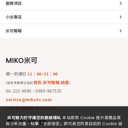
服務項目
小米專區
米可報報
MIKO米可
週一到週日
11：00~21：00
首頁
米可報報
臉書
(如有休假將公告於
/
/
)
06-215-9990、0989-987525
service@miko3c.com
LINE ID 請搜尋 @miko168
米可致力於守護您的數據隱私
本站使用 Cookie 提升瀏覽品質
與分析流量。點擊「全部接受」即代表您同意目前的 Cookie 設