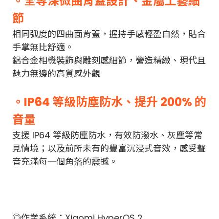
。全等深微曲背蓋設計、金屬工藝細
節
相同弧度的四曲面背蓋，握持手感輕盈自然，貼合
手掌無比舒適。
鋁合金相機裝飾與雕刻感細節，營造精緻、現代且
魅力無邊的高質感外觀
。IP64 等級防塵防水、提升 200% 的
音量
支援 IP64 等級防塵防水，有效防潑水、灰塵等常
見情境；以及前所未有的豐富沉浸式音效，感受聲
音充滿每一個角落的震撼。
◎作業系統：Xiaomi HyperOS 2