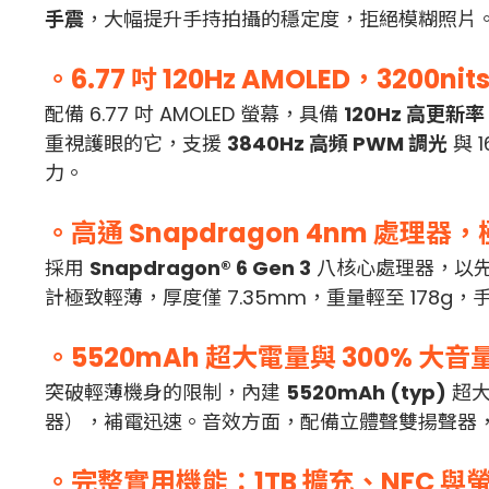
手震
，大幅提升手持拍攝的穩定度，拒絕模糊照片。
。6.77 吋 120Hz AMOLED，3200ni
配備 6.77 吋 AMOLED 螢幕，具備
120Hz 高更新率
重視護眼的它，支援
3840Hz 高頻 PWM 調光
與 
力。
。高通 Snapdragon 4nm 處理器，
採用
Snapdragon® 6 Gen 3
八核心處理器，以
計極致輕薄，厚度僅 7.35mm，重量輕至 178g
。5520mAh 超大電量與 300% 大音
突破輕薄機身的限制，內建
5520mAh (typ)
超大
器），補電迅速。音效方面，配備立體聲雙揚聲器，支援 
。完整實用機能：1TB 擴充、NFC 與