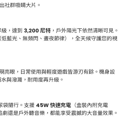
拍出社群吸睛大片。
等級，達到
3,200 尼特
，戶外陽光下依然清晰可見。
眼認證（低藍光、無頻閃、晝夜節律），全天候守護您的視
現亮眼，日常使用與輕度遊戲皆游刃有餘。機身設
雨水與潑濺，耐用度再升級。
別尿袋隨行。支援
45W 快速充電
（盒裝內附充電
追劇還是戶外聽音樂，都能享受震撼的大音量效果。