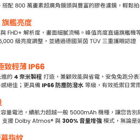
搭配 800 萬畫素超廣角鏡頭與豐富的膠卷濾鏡，輕鬆
ts 旗艦亮度
與 FHD+ 解析度，畫面細膩流暢。峰值亮度直逼旗艦機
16,000 級亮度調整，並通過德國萊茵 TÜV 三重護
極致輕薄 IP66
先進的
4 奈米製程
打造，兼顧效能與省電，安兔兔跑分表
，手感絕佳；更具備
IP66 防塵防潑水
等級，有效抵禦日常
量
容量電池，續航力超越一般 5000mAh 機種，讓您告
Dolby Atmos® 與
300% 音量增強
模式，無論是
螢幕指紋