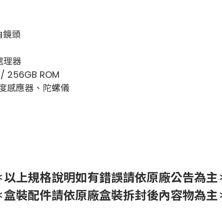
角鏡頭
心處理器
/ 256GB ROM
度感應器、陀螺儀
＊以上規格說明如有錯誤請依原廠公告為主
＊盒裝配件請依原廠盒裝拆封後內容物為主