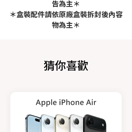
告為主＊
＊盒裝配件請依原廠盒裝拆封後內容
物為主＊
猜你喜歡