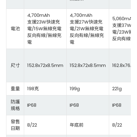
4,700mAh
4,700mAh
5,060mAh
支援23W快速充
支援27W快速充
支援37W快
電池
電/15W無線充電
電/21W無線充電
電/23W無
反向有線/無線充
反向有線/無線充
反向有線/
電
電
尺寸
152.8x72x8.5mm
152.8x72x8.5mm
162.8x76.
重量
198克
199g
221g
防護
IP68
IP68
IP68
規格
發售
8/22
年底前
8/22
日期