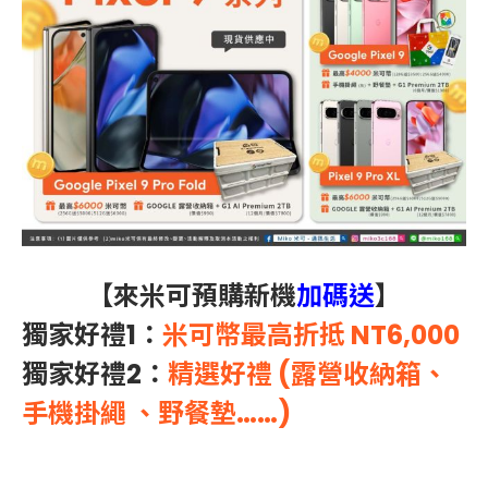
【來米可預購新機
加碼送
】
獨家好禮1：
米可幣最高折抵 NT6,000
獨家好禮2：
精選好禮 (露營收納箱、
手機掛繩 、野餐墊……)