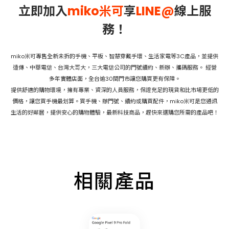
立即加入
miko米可
享
LINE@
線上服
務！
miko米可專售全新未拆的手機、平板、智慧穿戴手環、生活家電等3C產品，並提供
遠傳、中華電信、台灣大哥大，三大電信公司的門號續約、新辦、攜碼服務。 經營
多年實體店面，全台逾30間門市讓您購買更有保障。
提供舒適的購物環境，擁有專業、資深的人員服務，保證充足的現貨和比市場更低的
價格，讓您買手機最划算。買手機、辦門號、續約或購買配件，miko米可是您通訊
生活的好鄰居，提供安心的購物體驗，最新科技商品，趕快來選購您所需的產品吧！
相關產品