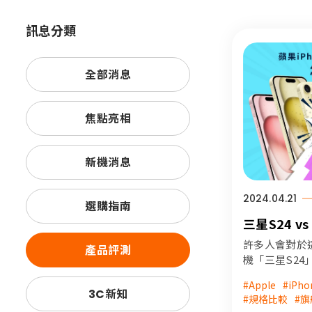
訊息分類
全部消息
焦點亮相
新機消息
2024.04.21
選購指南
三星S24 vs
麼選？本篇
許多人會對於
產品評測
米可教你看
機「三星S24
iPhone1
#Apple
#iPho
理了這兩款手
3C新知
#規格比較
#旗
幫助您挑選適