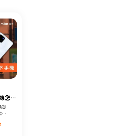
可讓您換
讓您
繼續
惠
手機