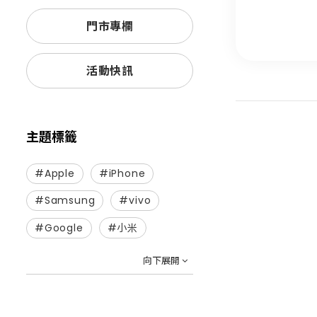
續往下閱讀～
#蘋果 #三星 #
門市專欄
手機 #S24手機
機 #米可 #mik
活動快訊
主題標籤
#Apple
#iPhone
#Samsung
#vivo
#Google
#小米
向下展開