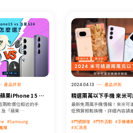
2024.04.13
產品評測
產品評測
精選兩萬以下手機 來米
 蘋果iPhone 15 怎
機好輕鬆
整理詳細規格介紹，
最新免兩萬手機情報！來米可
這兩款價位相近的手
！
低預算輕鬆換機，詳細內容請
」及「蘋果
往下閱讀～
5」難以抉擇，米可幫您整
#門號辦理
#門市活動
#手機優
ne
#Samsung
#手機 #手機資費 #門號 #便宜
機的規格詳細內容，
#3C消息
艦機
#2025手機
合自己的手機，請繼