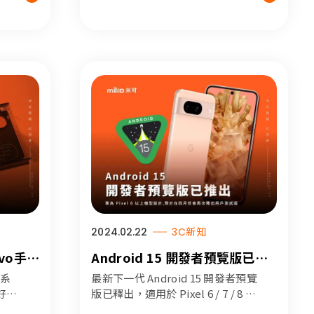
2024.02.22
3C新知
ivo手機
Android 15 開發者預覽版已推
出 專為 Pixel 6 以上機型設計
0系
最新下一代 Android 15 開發者預覽
好評
版已釋出，適用於 Pixel 6 / 7 / 8 系
看這
列、Pixel Fold 以及 Pixel