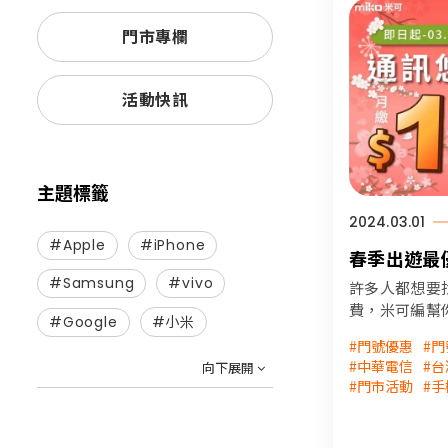
門市專欄
活動快訊
主題標籤
2024.03.01
#Apple
#iPhone
春季出遊最
網優惠➤看
#Samsung
#vivo
許多人都想要
費，米可編幫
#Google
#小米
門號資費方案
#門號優惠
#
話費率資訊，
#中華電信
#
向下展開
#便宜門號 #便
#門市活動
#
#低月租 #低