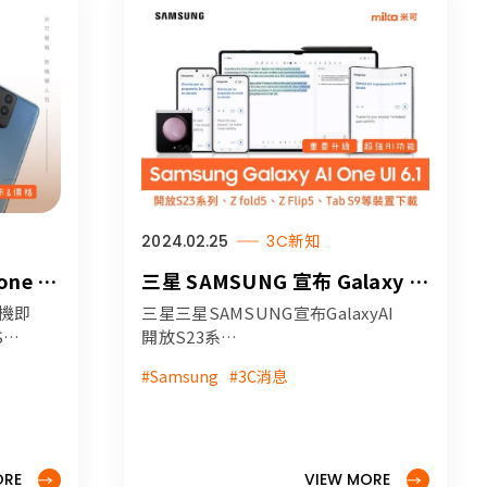
2024.02.25
3C新知
one 系
三星 SAMSUNG 宣布 Galaxy AI
ra即將在
One UI 6.1 開放 S23 系列 / Z
手機即
三星三星SAMSUNG宣布GalaxyAI
Fold 5 / Z Flip 5 / Tab S9 等裝
S宣
開放S23系
4 正
列,Zfold5,ZFlip5,TabS9等裝置下
置下載
#Samsung
#3C消息
規格
載，詳細內容米可報報快速報你
知！
知！
 #
#SAMSUNG #3C消息 #三星手機 #
三星 #S23 #Zfold5 #ZFlip5
ORE
#GalzxyTabS9
VIEW MORE