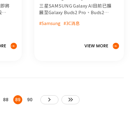
手合
擴展至耳機
表會即將
三星SAMSUNG Galaxy AI目前已擴
觀等資
設計
展至Galaxy Buds2 Pro、Buds2和
望鏡
BudsFE，詳細內容米可報報快速報
#Samsung
#3C消息
詳細
你知！
#SAMSUNG #3C消息 #三星手機 #
市 #
三星 #S24
ORE
VIEW MORE
88
89
90