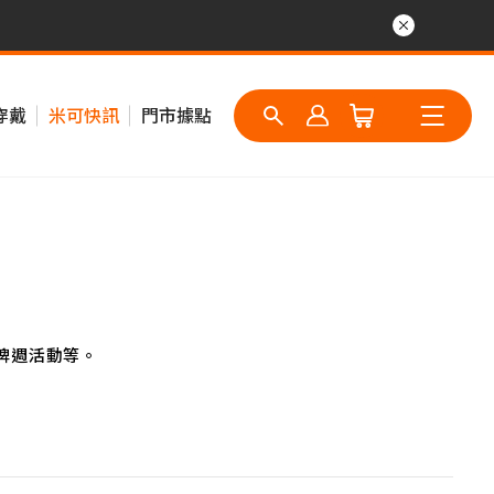
穿戴
米可快訊
門市據點
牌週活動等。