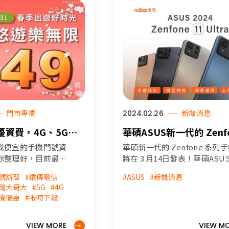
門市專欄
2024.02.26
新機消息
優資費，4G、5G上
華碩ASUS新一代的 Zenf
這篇
列手機 Zenfone11Ult
找便宜的手機門號資
華碩新一代的 Zenfone 系列
3 月14日正式發表！
你整理好，目前最低
將在 3 月14日發表！華碩ASU
，詳細門號網路及通
布 Zenfone 11 Ultra 將於 3/1
門號辦理
#遠傳電信
#ASUS
#新機消息
直接看這篇。
式發表，有關上市日期/外型/
台灣大哥大
#5G
#4G
宜手機資費 #4G #5G
等詳細內容米可報報快速報你
手機優惠
#限時下殺
資費
#Zenfone #新機消息 #華碩手機
華碩 #zenfone #zenfone11
VIEW MORE
#ASUS
VIEW M