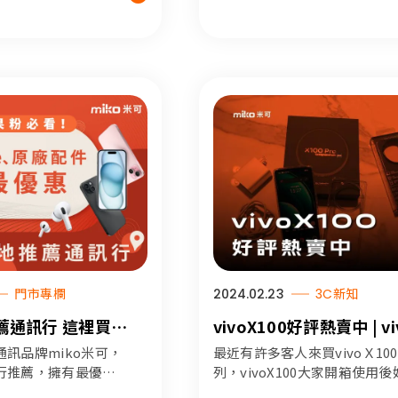
門市專欄
2024.02.23
3C新知
薦通訊行 這裡買
vivoX100好評熱賣中 | v
及原廠配件最優惠
來米可買最優惠
訊品牌miko米可，
最近有許多客人來買vivoＸ10
行推薦，擁有最優惠
列，vivoX100大家開箱使用後
價格及最齊全的配件商
不斷，更多vivo手機好評推薦