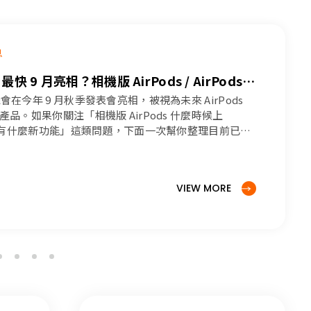
息
最快 9 月亮相？相機版 AirPods / AirPods
功能與規格總整理
有機會在今年 9 月秋季發表會亮相，被視為未來 AirPods
前哨產品。如果你關注「相機版 AirPods 什麼時候上
ltra 有什麼新功能」這類問題，下面一次幫你整理目前已知
可能價格。
VIEW MORE