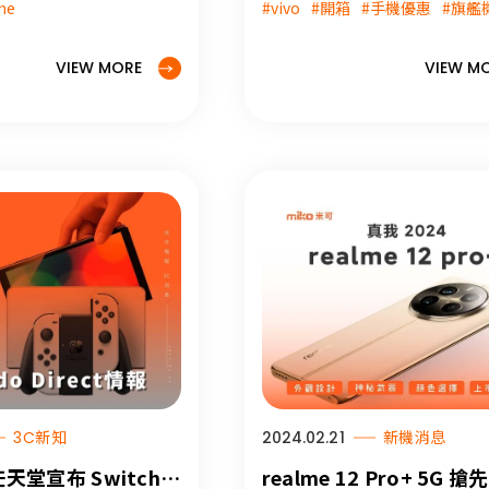
ne
#vivo
#開箱
#手機優惠
#旗艦
看這篇。
篇。
薦 #高雄買手機 #門
#vivo #vivoX100 #2024最新手
辦門號 #高雄買
手機推薦 #vivoX100Pro
VIEW MORE
VIEW M
3C新知
2024.02.21
新機消息
o任天堂宣布 Switch最
realme 12 Pro+ 5G 