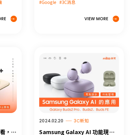
機
#Google
#3C消息
Tablet，更多詳細內容米可報報快
機 #
速報你知！
#3C #miko米可 #手機 #Google手
ORE
VIEW MORE
機 #Pixel
2024.02.20
3C新知
搶先看，與
Samsung Galaxy AI 功能現已