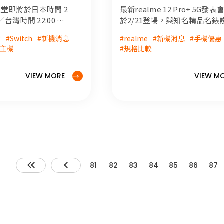
即將於2/21晚間發
知名精品名錶設計大師攜
任天堂即將於日本時間 2
最新realme 12 Pro+ 5G發
作，詳細規格、顏色、外
00／台灣時間 22:00 推
於2/21登場，與知名精品名錶
Nintendo
大師攜手合作，同價位首款潛
訊，即將於2/21正式發表
堂
#Switch
#新機消息
#realme
#新機消息
#手機優惠
戲新作情報」。這一集的
頭，將是本次最大亮點，更多
戲主機
#規格比較
玩家們帶來最新的遊
內容米可報報快速報你知！
各種令人期待的新
#realme 12 Pro+ 5G #新機上
以期待看到各種令人
手機優惠 #規格比較 #realme
VIEW MORE
VIEW M
告、發布日期和其他
是一個令人期待的活
們帶來許多精彩的新
細內容米可報報快速
3C消息 #遊戲
tendo
81
82
83
84
85
86
87