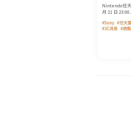
新遊戲情報 
Nintendo
表
月 21 日 23:
出了最新一集的「
#Sony
#任天
Direct遊
#3C消息
#遊
節目主旨在向
戲情報，分享
作。玩家們可
振奮的遊戲預
相關資訊。這
動，將為玩家
遊戲資訊，詳
報你知！
#任天堂遊戲 #
#switch #Nin