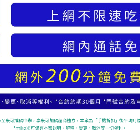
戶至米可攜碼申辦，享米可加碼超商禮券，本案為「手機折扣」後平均月繳
*miko米可保有本案說明、解釋、變更、取消等一切權利。