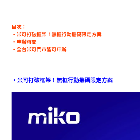
目次：
・米可打破框架！無框行動攜碼限定方案
・申辦時間
・全台米可門市皆可申辦
・米可打破框架！無框行動攜碼限定方案