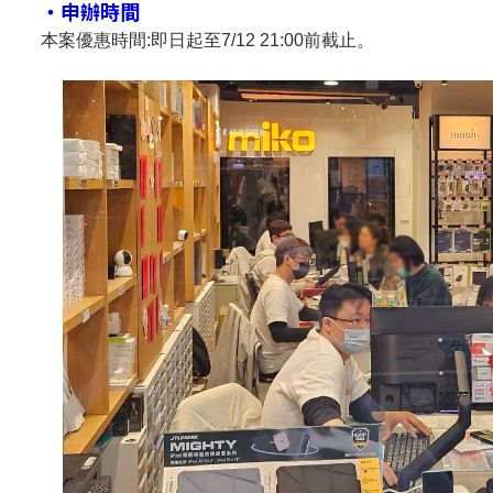
・申辦時間
本案優惠時間
:
即日起至
7/12 21:00前截
止。