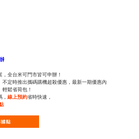
辦
案，全台米可門市皆可申辦！
、不定時推出攜碼購機超殺優惠，最新一期優惠內
、輕鬆省荷包！
碼，
線上預約
省時快速，
點
務據點