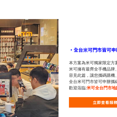
・全台米可門市皆可申
本方案為米可獨家限定方
米可擁有最齊全手機品牌
容見此篇，讓您攜碼購機
全台米可門市皆可申辦攜
歡迎蒞臨
:
米可全台門市地
立即查看服